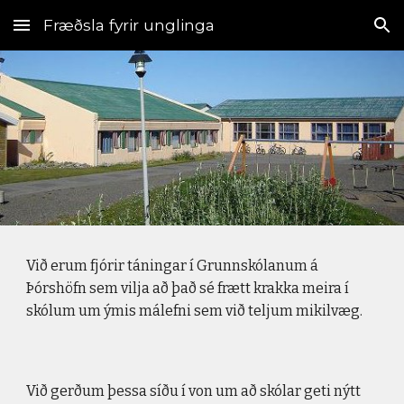
Fræðsla fyrir unglinga
Skip to main content
Skip to navigation
Við erum fjórir táningar í Grunnskólanum á 
Þórshöfn sem vilja að það sé frætt krakka meira í 
skólum um ýmis málefni sem við teljum mikilvæg.
Við gerðum þessa síðu í von um að skólar geti nýtt 