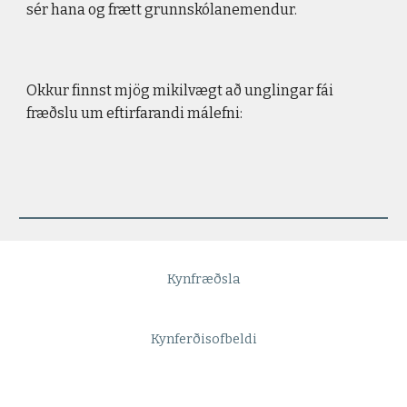
sér hana og frætt grunnskólanemendur. 
Okkur finnst mjög mikilvægt að unglingar fái 
fræðslu um eftirfarandi málefni:
Kynfræðsla
Kynferðisofbeldi