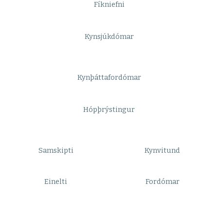
Fíkniefni
Kynsjúkdómar
Kynþáttafordómar
Hópþrýstingur
Samskipti
Kynvitund
Einelti
Fordómar