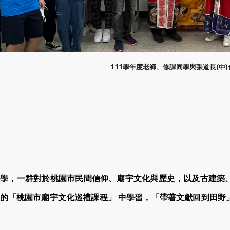
111學年度老師、修課同學與張道長(中
大學，一群對於桃園市民間信仰、廟宇文化與歷史，以及古建築
的「桃園市廟宇文化巡禮課程」 中學習，
「帶著文獻回到田野