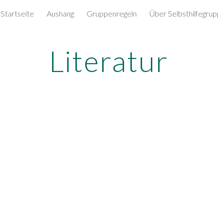
Startseite
Aushang
Gruppenregeln
Über Selbsthilfegru
ip to main content
Skip to navigat
Literatur