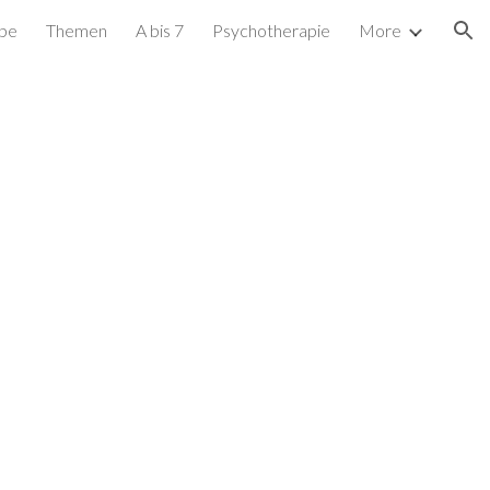
ppe
Themen
A bis 7
Psychotherapie
More
ion