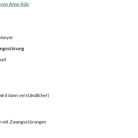
von Anne Külz
emeyer
angsstörung
eit
wird dann verständlicher)
n mit Zwangsstörungen