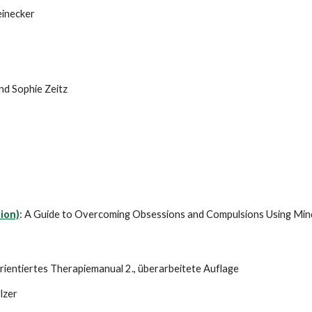
einecker
d Sophie Zeitz
ion)
: A Guide to Overcoming Obsessions and Compulsions Using Min
lorientiertes Therapiemanual 2., überarbeitete Auflage
lzer