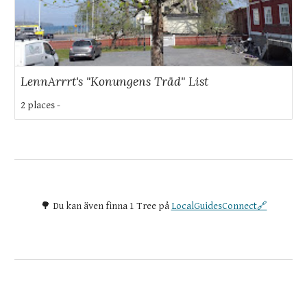
LennArrrt's "Konungens Träd" List
2 places -
🌳 Du kan även finna 1 Tree på
LocalGuidesConnect🔗