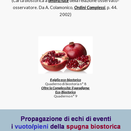
(Carta biostorica a 
ombra/luce
 della relazione osservato-
osservatore. Da A. Colamonico, 
Ordini Complessi
, p. 44. 
2002)
Il piglio eco-biostorico
Quaderno di biostoria n° 8
Oltre la Complessità: il paradigma 
Eco-Biostorico
Quaderno n° 9