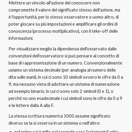
Mettere un vincolo all'azione del conoscere non 
compromette il valore del significato stesso dell'azione, ma 
è l'opportunità, per lo stesso osservatore o uomo altro, di 
poter giocare su più impostazioni e amplificare gli ordini di 
conoscenza (processo moltiplicativo), con il teke-off delle 
informazioni.
Per visualizzare meglio la dipendenza dell'osservato dalle 
convenzioni dell'osservatore si può pensare al concetto di 
base di rappresentazione di un numero. Convenzionalmente 
usiamo un sistema decimale (per analogia al numero delle 
dita sulle mani), in cui ci sono 10 simboli ovvero le cifre da 0 a 
9, ma nessuno vieta di adottare un sistema di numerazione 
ad esempio binario, in cui ci sono solo 2 simboli (0 e 1), o 
perché no uno esadecimale i cui simboli sono le cifre da 0 a 9 
e le lettere dalla A alla F. 
La stessa scrittura numerica 1000 assume significato 
diverso se la si osserva in un sistema o nell'altro:
nel primo sarà mille, nel secondo caso "solamente" otto, 