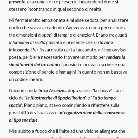
presente
, era come se tre presenze indipendenti di me si 
stessero incontrando in quel secondo di realtà.
Mi fermai molto emozionata e mi mise seduta, per analizzare 
quello che stava accadendo. Avevo avuto una percezione a 
tre dimensioni di
 spazi
, di 
tempi
 e di 
emozioni
. Erano
 tre quanti 
informativi di realtà 
passata e presente che 
si stavano 
intessendo.
 Per fissare sulla carta l'accaduto, mi improvvisai 
poeta, però era necessario trovare un modo per 
rendere la 
simultaneità dei tre ordini
di pensieri e provai a scrivere una 
composizione di parole e immagini, in quanto non mi bastava 
un codice lineare.
Nacque così la 
lirica Assenze
... dopo scrissi "la chiave" con il 
ciclo de "
le filastrocche di Spazioliberina
" e "
Fatto tempo 
spazio
". Piano piano, stavo cominciando a riflettere sulla 
possibilità di visualizzare un’
organizzazione della conoscenza 
di tipo spaziale
.
Misi subito a fuoco che il limite ad una visione allargata che 