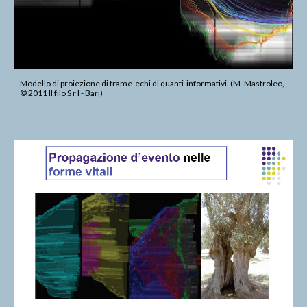
Modello di proiezione di trame-echi di quanti-informativi. (M. Mastroleo, 
© 2011 Il filo S r l - Bari)