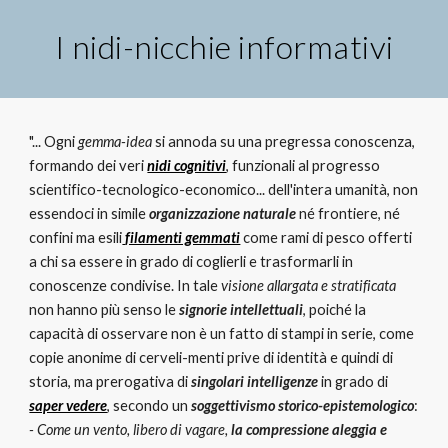
I nidi-nicchie informativi
"... Ogni 
gemma-idea
 si annoda su una pregressa conoscenza, 
formando dei veri 
nidi cognitivi
, funzionali al progresso 
scientifico-tecnologico-economico... dell'intera umanità, non 
essendoci in simile 
organizzazione naturale
 né frontiere, né 
confini ma esili
filamenti gemmati
 come rami di pesco offerti 
a chi sa essere in grado di coglierli e trasformarli in 
conoscenze condivise. In tale 
visione allargata e stratificata
non hanno più senso le 
signorie intellettuali
, poiché la 
capacità di osservare non è un fatto di stampi in serie, come 
copie anonime di cerveli-menti prive di identità e quindi di 
storia, ma prerogativa di 
singolari intelligenze
 in grado di 
saper vedere
, secondo un 
soggettivismo storico-epistemologico
:
- Come un vento, libero di vagare, 
la compressione aleggia e 