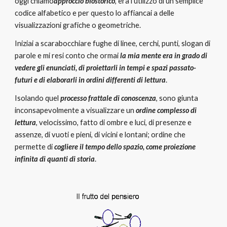
oggi chiamo
approccio biostorico
, era l’utilizzo di un semplice 
codice alfabetico e per questo lo affiancai a delle 
visualizzazioni grafiche o geometriche.
Iniziai a scarabocchiare fughe di linee, cerchi, punti, slogan di 
parole e mi resi conto che ormai 
la mia mente era in grado di 
vedere gli enunciati, di proiettarli in tempi e spazi passato-
futuri e di elaborarli in ordini differenti di lettura
.
Isolando quel 
processo frattale di conoscenza
, sono giunta 
inconsapevolmente a visualizzare un
 ordine complesso di 
lettura
, velocissimo, fatto di ombre e luci, di presenze e 
assenze, di vuoti e pieni, di vicini e lontani; ordine che 
permette di 
cogliere il tempo dello spazio, come proiezione 
infinita di quanti di storia
.