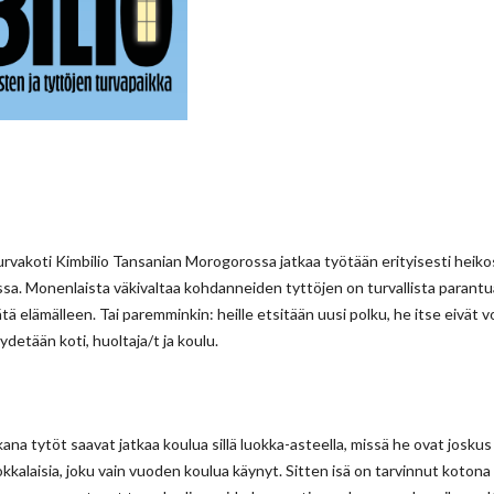
turvakoti Kimbilio Tansanian Morogorossa jatkaa työtään erityisesti hei
ssa. Monenlaista väkivaltaa kohdanneiden tyttöjen on turvallista parantu
tä elämälleen. Tai paremminkin: heille etsitään uusi polku, he itse eivät vo
ydetään koti, huoltaja/t ja koulu.
ana tytöt saavat jatkaa koulua sillä luokka-asteella, missä he ovat josku
kkalaisia, joku vain vuoden koulua käynyt. Sitten isä on tarvinnut kotona