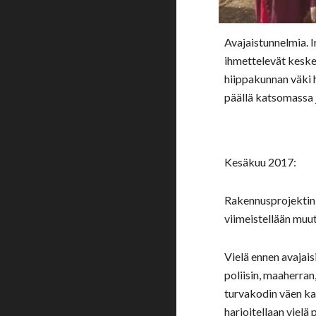
Avajaistunnelmia. 
ihmettelevät keske
hiippakunnan väki h
päällä katsomassa j
Kesäkuu 2017:
Rakennusprojektin 
viimeistellään muut
Vielä ennen avajai
poliisin, maaherra
turvakodin väen ka
harjoitellaan vielä