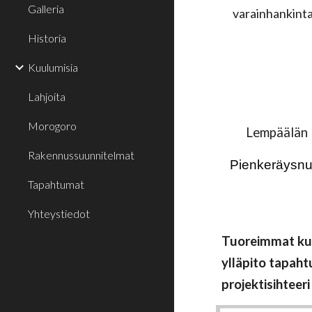
Galleria
varainhankinta
Historia
Kuulumisia
Lahjoita
Morogoro
Lempäälän N
Rakennussuunnitelmat
Pienkeräysnum
Tapahtumat
Yhteystiedot
Tuoreimmat kuu
ylläpito tapaht
projektisihtee