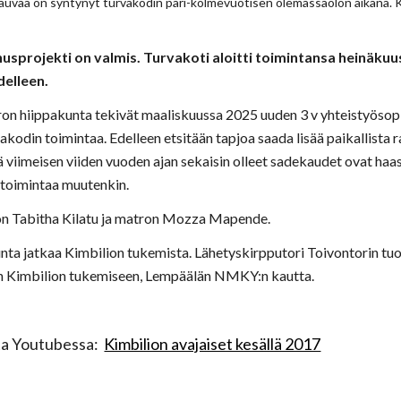
vauvaa on syntynyt turvakodin pari-kolmevuotisen olemassaolon aikana. K
usprojekti on valmis
. Turvakoti aloitti toimintansa heinäkuu
delleen.
 hiippakunta tekivät maaliskuussa 202
5
uuden 3 v
yhteistyöso
akodin toimintaa. Edelleen etsitään tapjoa saada lisää paikallista r
viimeisen viiden vuoden ajan sekaisin olleet sadekaudet ovat haa
a toimintaa muutenkin.
on
Tabitha Kilatu
ja matron Mozza
Mapende
.
ta jatkaa Kimbilion tukemista. Lähetyskirpputori Toivontorin tu
 Kimbilion tukemiseen, Lempäälän NMKY:n kautta.
sta Youtubessa:
Kimbilion avajaiset kesällä 2017