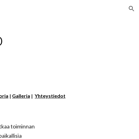
ion
o
oria
|
Galleria
|
Yhteystiedot
atkaa toiminnan
aikallisia