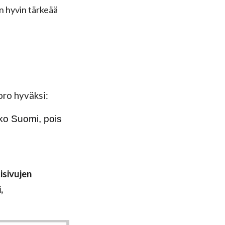
n hyvin tärkeää
oro hyväksi:
ko Suomi, pois
isivujen
,