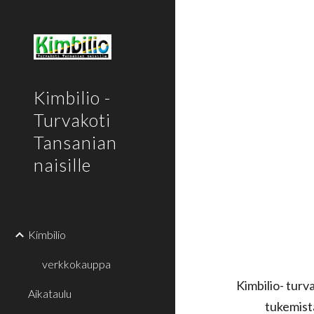
Sk
Kimbilio -
Turvakoti
Tansanian
naisille
Kimbilio
verkkokauppa
Kimbilio- turv
Aikataulu
tukemista