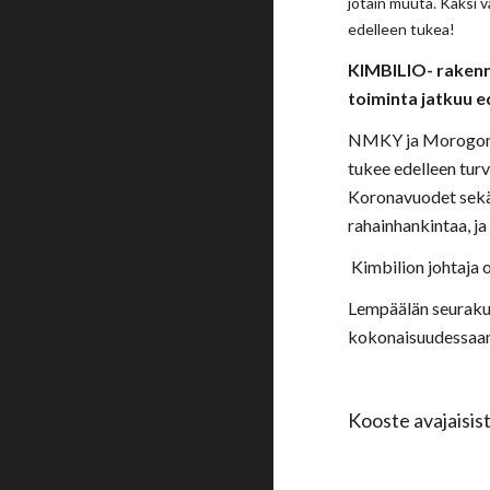
jotain muuta. Kaksi 
edelleen tukea!
KIMBILIO- rakenn
toiminta jatkuu e
NMKY ja Morogoron
tukee edelleen turv
Koronavuodet sekä 
rahainhankintaa, j
Kimbilion johtaja 
Lempäälän seurakun
kokonaisuudessaan
Kooste avajaisi