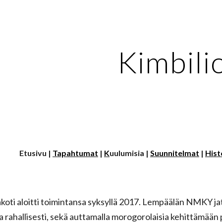
ip to main content
Skip to navigat
Kimbili
Etusivu |
Tapahtumat
|
K
uulumisia |
Suunnitelmat
|
Hist
akoti aloitti toimintansa syksyllä 2017. Lempäälän NMKY j
 rahallisesti, sekä auttamalla morogorolaisia kehittämään p