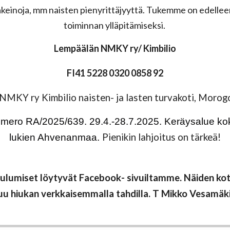
keinoja, mm naisten pienyrittäjyyttä. Tukemme on edellee
toiminnan ylläpitämiseksi.
Lempäälän NMKY ry/ Kimbilio
FI41 5228 0320 0858 92
MKY ry Kimbilio naisten- ja lasten turvakoti, Morog
ero RA/2025/639. 29.4.-28.7.2025. Keräysalue ko
Pienikin lahjoitus on tärkeä!
lukien Ahvenanmaa.
lumiset löytyvät Facebook- sivuiltamme
.
Näiden kot
uu hiukan verkkaisemmalla tahdilla. T Mikko Vesamäki
ri