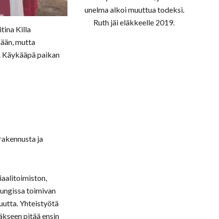
unelma alkoi muuttua todeksi.
Ruth jäi eläkkeelle
2019
.
tina Killa
nään, mutta
si. Käykääpä paikan
rakennusta ja
aalitoimiston,
pungissa toimivan
uutta. Yhteistyötä
täkseen pitää ensin