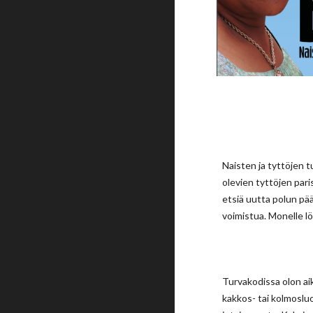
Naisten ja tyttöjen 
olevien tyttöjen pari
etsiä uutta polun pää
voimistua. Monelle lö
Turvakodissa olon aik
kakkos- tai kolmosluo