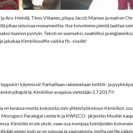
Irja Aro-Heinilä, Timo Viitanen, piispa Jacob Mameo ja matron Chri
llä pihaa seisovaa monumenttia. Itse toivoimme pientä laattaa sei
alusi kunnon pystyin. Teksti on suomeksi, swahiliksi ja englannik
a jakakaa Kimbilioselfie vaikka fb- sivulle!
loppukiri käynnissä! Parhaillaan rakennetaan keittiö- ja pyykkäys
enkin pihapiiriä. Kimbilion avajaisia vietetään 2.7.2017!!!
sia on luvassa monta kokousta, mm yhteistyökokous Kimbilion, sosi
n, Morogoro Paralegal centerin ja KWIECO- järjestön Moshin kau
nssa. Kimbilio ei ole yksin, vaan osa isompaa toimijoiden kokonais
 pitkään ennen kuin se on sujuvaa ja saumatonta, mutta perille pääs