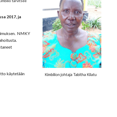
imbilio tarvitsee
ssa 2017, ja
pimuksen.
NMKY
ahoitusta.
staneet
otto käytetään
Kimbilion johtaja Tabitha Kilatu