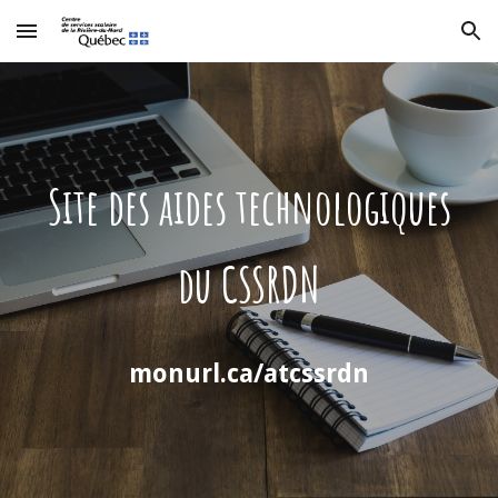
Skip to main content
Skip to navigation
Site des aides technologiques
du CSSRDN
monurl.ca/atcssrdn