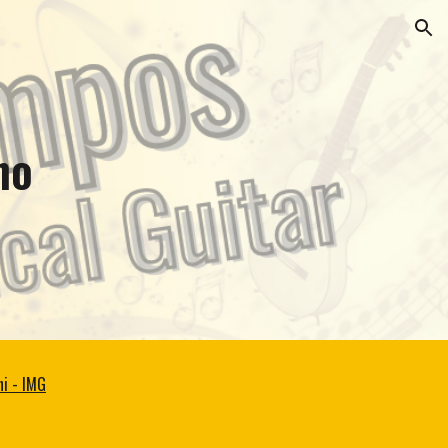
ion
no
ni - IMG