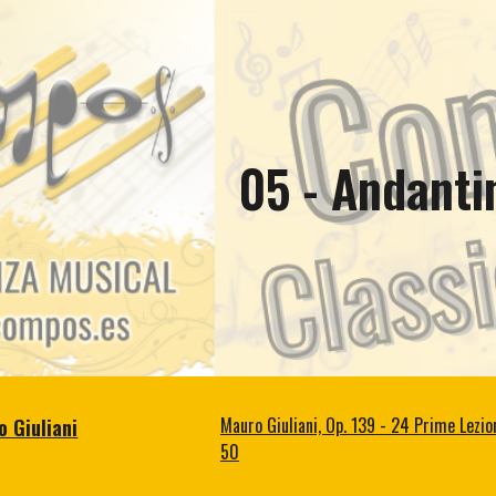
ip to main content
Skip to navigat
05 - Andanti
 Giuliani
Mauro Giuliani, Op. 139 - 24 Prime Lezio
50