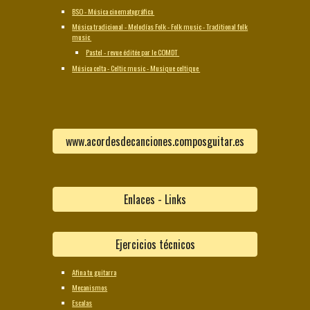
BSO - Música cinematográfica
Música tradicional - Melodías Folk - Folk music - Traditional folk
music
Pastel - revue éditée par le COMDT
Música celta - Celtic music - Musique celtique
www.acordesdecanciones.composguitar.es
Enlaces - Links
Ejercicios técnicos
Afina tu guitarra
Mecanismos
Escalas