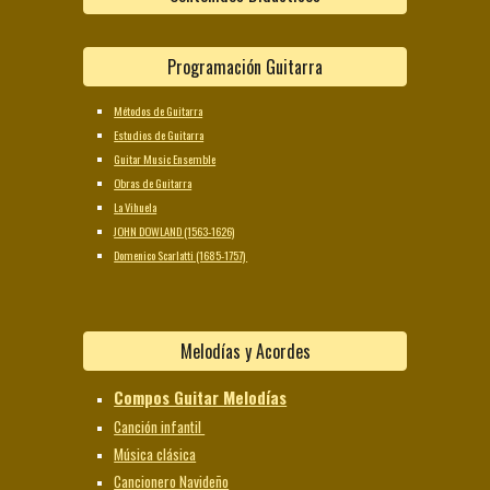
Programación Guitarra
Métodos de Guitarra
Estudios de Guitarra
Guitar Music Ensemble
Obras de Guitarra
La Vihuela
JOHN DOWLAND (1563-1626)
Domenico Scarlatti (1685-1757)
Melodías y Acordes
Compos Guitar Melodías
Canción infantil
Música clásica
Cancionero Navideño