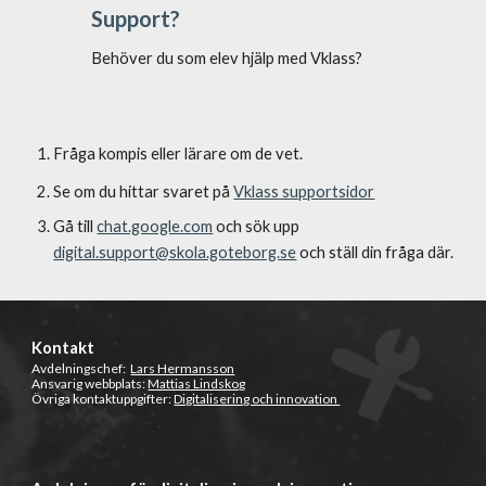
Support?
Behöver du som elev hjälp med Vklass?
Fråga kompis eller lärare om de vet.
Se om du hittar svaret på
Vklass supportsidor
Gå till
chat.google.com
och sök upp
digital.support@skola.goteborg.se
och ställ din fråga där.
Kontakt
Avdelningschef:
Lars Hermansson
Ansvarig webbplats:
Mattias Lindskog
Övriga kontaktuppgifter:
Digitalisering och innovation