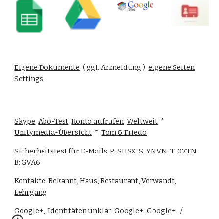
Eigene Dokumente
  ( ggf. Anmeldung )  
eigene Seiten
Settings
Skype
Abo-Test
Konto aufrufen
Weltweit
  *  
Unitymedia-Übersicht
  *  
Tom & Friedo
Sicherheitstest für E-Mails
  P: SHSX  S: YNVN  T: 07TN  
B: GVA6
Kontakte: 
Bekannt
, 
Haus
, 
Restaurant
, 
Verwandt
, 
Lehrgang
Google+
,  Identitäten unklar: 
Google+
Google+
   /   