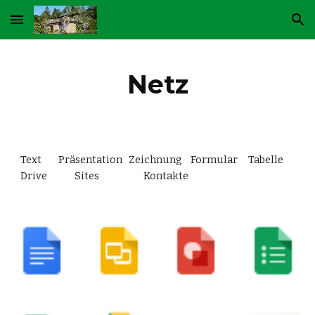
Skip to main content
Skip to navigation
Netz
Text        Präsentation   Zeichnung    Formular     Tabelle         
Drive             Sites                     Kontakte