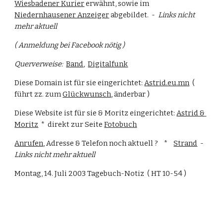
Wiesbadener Kurier
 erwähnt, sowie im 
Niedernhausener Anzeiger
 abgebildet.  -  
Links nicht 
mehr aktuell
( Anmeldung bei Facebook nötig )
Querverweise:
Band
,  
Digitalfunk
Diese Domain ist für sie eingerichtet: 
Astrid.eu.mn
  ( 
führt zz. zum 
Glückwunsch
, änderbar )
Diese Website ist für sie & Moritz eingerichtet: 
Astrid & 
Moritz
  *  direkt zur Seite 
Fotobuch
Anrufen
, Adresse & Telefon noch aktuell ?    *    
Strand
  -  
Links nicht mehr aktuell
Montag, 14. Juli 2003 Tagebuch-Notiz  ( HT 10-54 )