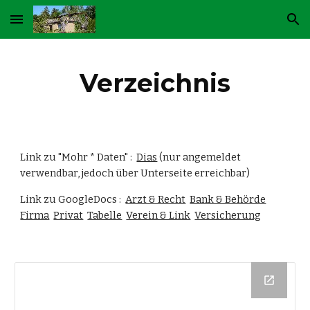
Skip to main content
Skip to navigation
Verzeichnis
Link zu "Mohr * Daten" :  
Dias
 (nur angemeldet 
verwendbar, jedoch über Unterseite erreichbar)
Link zu GoogleDocs :  
Arzt & Recht
Bank & Behörde
Firma
Privat
Tabelle
Verein & Link
Versicherung