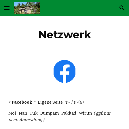
Skip to main content
Skip to navigation
Netzwerk
< 
Facebook
  *  Eigene Seite   T~ / s~(6) 
Moi
Nan
Tuk
Bumpam
Pakkad
Wirun
( ggf. nur 
nach Anmeldung )