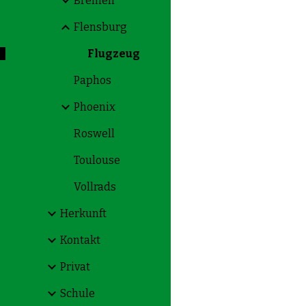
Bremen
Flensburg
Flugzeug
Paphos
Phoenix
Roswell
Toulouse
Vollrads
Herkunft
Kontakt
Privat
Schule