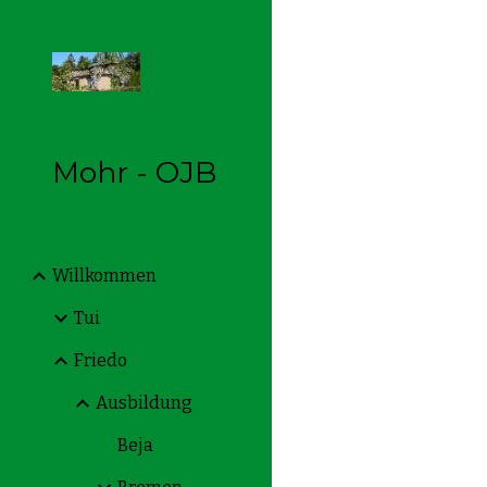
Sk
Mohr - OJB
Willkommen
Tui
Friedo
Ausbildung
Beja