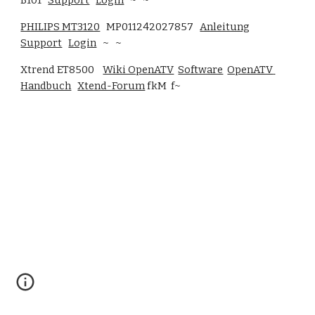
B101   
Support
Login
   ~   ~
PHILIPS MT3120
   MP011242027857   
Anleitung
Support
Login
   ~   ~
Xtrend ET8500    
Wiki OpenATV
Software
OpenATV 
Handbuch
Xtend-Forum
 fkM  f~