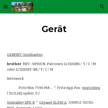
Skip to main content
Skip to navigation
Gerät
GEBERIT-Spülkasten
brother
  MFC-5890CN  Patronen: LC1100BK /  Y / C / M  
oder LC1100HY-BK / Y / C / M
Netzwerk
                Fritz!Box 7590 M#....  *  Fritz!App Fon:  
einrichten
( l1ctLxKJ später: 0 )
Simvalley SPX-8
  *  
Gigaset SL930 A
   S30852-H2311-