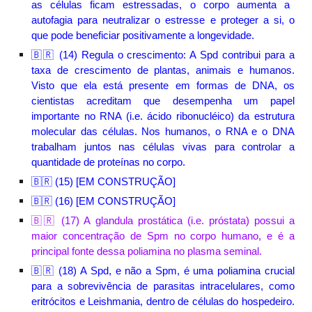
as
células ficam estressadas, o corpo aumenta a
autofagia para neutralizar o estresse
e proteger
a si
,
o
que pode beneficiar positivamente a longevidade.
🇧🇷 (1
4
)
Regula o crescimento: A Spd contribui para a
taxa de crescimento de plantas, animais e humanos.
Visto que ela está presente em formas de DNA, os
cientistas acreditam que desempenha um papel
importante no RNA (i.e. ácido ribonucléico) da estrutura
molecular das células. Nos humanos, o RNA e o DNA
trabalham juntos nas células vivas para controlar a
quantidade de proteínas no corpo.
🇧🇷 (1
5
) [EM CONSTRUÇÃO]
🇧🇷 (1
6
) [EM CONSTRUÇÃO]
🇧🇷
(1
7
)
A glandula prostática (i.e. próstata) possui a
maior concentração de Spm no corpo humano, e é a
principal fonte dessa poliamina no plasma seminal.
🇧🇷 (1
8
)
A Spd, e não a Spm, é uma poliamina crucial
para a sobrevivência de parasitas intracelulares,
como
eritrócitos e
Leishmania, dentro de células do hospedeiro.