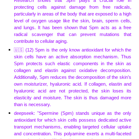
Research shows that
Spm
plays a crucial role in
protecting cells against damage from free radicals,
particularly in areas of the body that are exposed to a high
level of oxygen usage like the skin, brain, sperm cells,
and lungs.
It
has been shown that Spm acts as a free
radical scavenger that can prevent mutations that
contribute to cellular aging.
🇺🇸 (1
2
)
Spm
is the only know antioxidant for which the
skin cells have an active absorption mechanism. Thus
Spm protects such elastic components in the skin as
collagen and elastin against oxidative decomposition.
Additionally, Spm reduces the decomposition of the skin’s
own moisturizer, hyaluronic acid. If collagen, elastin and
hyaluronic acid are not protected, the skin loses its
elasticity and moisture. The skin is thus damaged more
than is necessary.
deepseek: "Spermine (Spm) stands unique as the only
antioxidant for which skin cells possess dedicated active
transport mechanisms, enabling targeted cellular uptake
and concentration. This polyamine exerts a multi-faceted