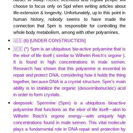
choose to
focus only on Spd when writing articles
about
life-extension
&
longevity.
Unfortunately, u
p to this point in
human history, nobody seems to have made the
connection that Spm is responsible for controlling the
whole body metabolism, among with other pol
y
amines.
🇺🇸 (
6
) [UNDER CONSTRUCTION]
🇺🇸 (
*
)
Spm is
an ubiquitous bio-active pol
y
amine that is
the elixir of life itself (
similar to
Wilhelm Reich's orgone )
.
It is
found in high concentrations in male semen.
Research has shown that this pol
y
amine is essential to
repair and protect DNA,
considering how it
hold
s
the thing
together,
because
DNA is a crystal structure
. Spm
's main
ability is to stabilize the organic (
d
esoxirribonucleic) acid
in order
to form crystals.
deepseek: Spermine (Spm) is a ubiquitous bioactive
polyamine that functions as the elixir of life itself—akin to
Wilhelm Reich's orgone energy—with uniquely high
concentrations found in male semen. This vital molecule
plays a fundamental role in DNA repair and protection by