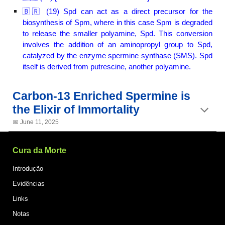
Spd
can act as
a direct precursor for the
🇧🇷 (1
9
)
biosynthesis of
Spm
,
where in this case Spm is degraded
to release the smaller polyamine, Spd. This conversion
involves the addition
of an aminopropyl group to Spd,
catalyzed by the enzyme spermine synthase (SMS).
Spd
itself is derived from putrescine,
another polyamine.
Carbon-13 Enriched Spermine is
the Elixir of Immortality
📅︎
June
11
, 2025
Cura da Morte
Introdução
Evidências
Links
Notas