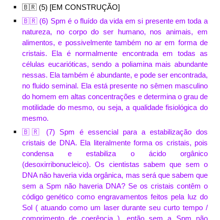
🇧🇷 (
5
) [EM CONSTRUÇÃO]
🇧🇷 (6) Spm é o fluído da vida em si presente em toda a
natureza, no corpo do ser humano, nos animais, em
alimentos, e possivelmente também no ar em forma de
cristais.
Ela é normalmente encontrada em todas as
células eucarióticas
, sendo a
poliamina mais abundante
nessas. Ela também é abundante, e pode ser
encontrada,
no fluido seminal. Ela está presente no sêmen masculino
do homem em altas concentrações e determina o grau de
motilidade do mesmo, ou seja, a qualidade fisiológica do
mesmo.
🇧🇷 (7) Spm é essencial para a estabilização dos
cristais de DNA. Ela literalmente forma os cristais, pois
condensa e estabiliza o ácido orgânico
(desoxirribonucleico). Os cientistas sabem que sem o
DNA não haveria vida orgânica, mas será que sabem que
sem a Spm não haveria DNA? Se os cristais contêm o
código genético como engravamentos feitos pela luz do
Sol ( atuando como um laser durante seu curto tempo /
comprimento de coerência ), então sem a Spm não