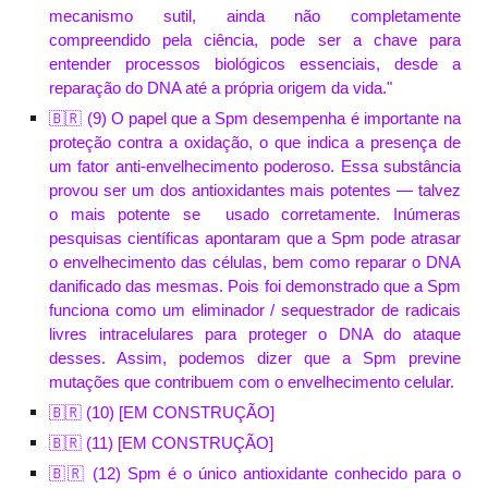
mecanismo sutil, ainda não completamente
compreendido pela ciência, pode ser a chave para
entender processos biológicos essenciais, desde a
reparação do DNA até a própria origem da vida."
🇧🇷 (
9
) O papel que a Spm desempenha é importante na
proteção contra a oxidação, o que indica a presença de
um fator anti-envelhecimento poderoso.
E
ssa substância
provou ser um dos antioxidantes mais potentes — talvez
o mais potente
se
usado
corretamente.
Inúmeras
pesquisas científicas apontaram que
a
Spm pode atrasar
o envelhecimento das células, bem como reparar o DNA
danificado
d
as
mesmas
.
Pois f
oi demonstrado que a Spm
funciona como um eliminador / sequestrador de radicais
livres intracelulares para proteger o DNA do ataque
desses. Assim, podemos dizer que a Spm previne
mutações que contribuem com o envelhecimento celular.
🇧🇷 (
10
) [EM CONSTRUÇÃO]
🇧🇷 (
11
) [EM CONSTRUÇÃO]
🇧🇷
(12) Spm é o único antioxidante conhecido para o