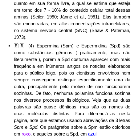
quanto em sua forma livre, a qual se estima que esteja
em torno dos 7 - 10% do conteúdo celular total dessas
aminas (Seiler, 1990; Jànne et al., 1991). Elas também
são encontradas, em altas concentrações intracelulares,
no sistema nervoso central (SNC) (Shaw & Pateman,
1973).
🇧🇷 (
4
) Espermina (Spm) e
E
spermidina (Spd) são
como substâncias
gêmeas ( praticamente, mas não
literalmente ), porém a Spd costuma aparecer com mais
frequência em inúmeros
artigos de notícias elaborados
para o público leigo,
pois
os cientistas envolvidos nem
sempre conseguem distinguir
especificamente uma da
outra, principalmente pelo motivo
de não funcionarem
sozinhas
. De fato, nenhuma poliamina funciona sozinha
nos diversos processos fisiológicos. Veja que as
duas
palavras são quase idênticas, mas são os nomes de
duas moléculas distintas. Para diferenciá-l
a
s nest
a
página
, note que
estamos usando
abreviações de 3 letras
Spm
e
Spd
. Os parágrafos sobre a Spm
estão
coloridos
em
roxo
,
e
aqueles sobre a Spd, em
azul
.