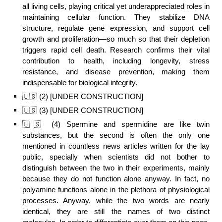
all living cells, playing critical yet underappreciated roles in
maintaining cellular function. They stabilize DNA
structure, regulate gene expression, and support cell
growth and proliferation—so much so that their depletion
triggers rapid cell death. Research confirms their vital
contribution to health, including longevity, stress
resistance, and disease prevention, making them
indispensable for biological integrity.
🇺🇸 (
2
) [UNDER CONSTRUCTION]
🇺🇸 (
3
) [UNDER CONSTRUCTION]
🇺🇸
(
4
) Spermine and
s
permidine are like twin
substances, but
the second
is often the only one
mentioned in countless news articles written for the lay
public,
specially when
scientists did not
bother
to
distinguish between the two in their experiments, mainly
because they do not function alone anyway. In fact, no
polyamine functions alone in
the plethora of
physiological
processes.
Anyway, while t
he two words are nearly
identical, they are still the names of two distinct