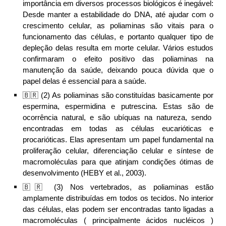
importância em diversos processos biológicos é inegável:
Desde manter a estabilidade do DNA, até ajudar com o
crescimento celular,
as
poliaminas são vitais para o
funcionamento
das células, e portanto
qualquer tipo de
depleção delas
resulta em morte celular
.
Vários estudos
confirmaram o efeito positivo das poliaminas na
manutenção da saúde, deixando pouca dúv
ida que o
papel delas é essencial
para a saúde.
🇧🇷 (
2
)
As poliaminas são
constituídas basicamente por
espermina, espermidina e putrescina.
Estas são de
ocorrência natural
, e
são ubíquas na natureza, sendo
encontradas em todas as células eucarióticas e
procarióticas. E
las
apresentam um papel fundamental na
proliferação celular, diferenciação celular e síntese de
macromoléculas para que atinjam condições ótimas de
desenvolvimento (HEBY et al., 2003).
🇧🇷 (
3
) Nos vertebrados, as poliaminas estão
amplamente distribuídas em todos os tecidos. No interior
das células, elas podem ser encontradas tanto ligadas a
macromoléculas ( principalmente ácidos nucléicos )