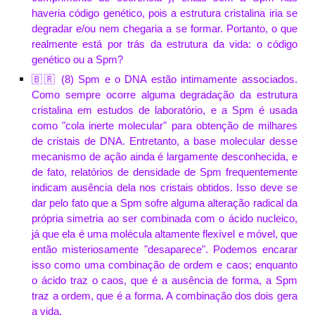
haveria código genético, pois a estrutura cristalina iria se
degradar e/ou nem chegaria a se formar. Portanto, o que
realmente está por trás da estrutura da vida: o código
genético ou a Spm?
🇧🇷 (8) Spm e o DNA estão intimamente associados.
Como sempre ocorre alguma degradação da estrutura
cristalina em estudos de laboratório, e a Spm é usada
como "cola inerte molecular" para obtenção de milhares
de cristais de DNA. Entretanto, a base molecular desse
mecanismo de ação ainda é largamente desconhecida, e
de fato, relatórios de densidade de Spm frequentemente
indicam ausência dela nos cristais obtidos. Isso deve se
dar pelo fato que a Spm sofre alguma alteração radical da
própria simetria ao ser combinada com o ácido nucleico,
já que ela é uma molécula altamente flexível e móvel, que
então misteriosamente "desaparece". Podemos encarar
isso como uma combinação de ordem e caos; enquanto
o ácido traz o caos, que é a ausência de forma, a Spm
traz a ordem, que é a forma. A combinação dos dois gera
a vida.