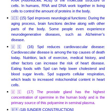
RNA (RiboNucleic Acid) of the molecular structure of
cells. In humans, RNA and DNA work together in living
cells to control the amount of proteins in the body.
🇺🇸 (1
5
) Spd improves neurological functions: During the
aging process, brain functions decline along with other
parts of the body. Some people even experience
neurodegenerative diseases, such as Alzheimer’s
disease.
🇺🇸 (1
6
) Spd reduces cardiovascular disease:
Cardiovascular disease is among the top causes of death
today. Nutrition, lack of exercise, medical history, and
other factors can increase the risk of heart disease.
Eating foods with Spd can help lower cholesterol and
blood sugar levels. Spd supports cellular respiration,
which leads to increased mitochondrial content in heart
cells.
🇺🇸 (1
7
)
The prostate gland has the highest
concentration of spermine in the human body and is the
primary source of this polyamine in seminal plasma.
🇧🇷 (18) [UNDER CONSTRUCTION]