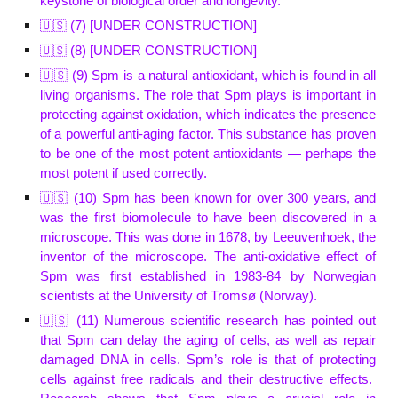
keystone of biological order and longevity."
🇺🇸 (
7
) [UNDER CONSTRUCTION]
🇺🇸 (
8
) [UNDER CONSTRUCTION]
🇺🇸 (
9
) Spm is a natural antioxidant, which is found in all
living organisms. The role that Spm plays is important in
protecting against oxidation, which indicates the presence
of a powerful anti-aging factor.
This substance has proven
to be one of the most potent antioxidants — perhaps the
most potent if used correctly.
🇺🇸 (
10
) Spm has been known for over 300 years, and
was the first biomolecule to have been discovered in a
microscope. This was done in 1678, by Leeuvenhoek, the
inventor of the microscope. The anti-oxidative effect of
Spm was first established in 1983-84 by Norwegian
scientists at the University of Tromsø (Norway).
🇺🇸 (
11
) Numerous scientific research has pointed out
that Spm can delay the aging of cells, as well as repair
damaged DNA in cells. Spm’s role is that of protecting
cells against free radicals and their destructive effects.