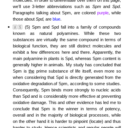
molecules. In order to differentiate over them on this page,
we'll use 3-letter abbreviations
such as
Spm
and
Spd
.
P
aragraphs talking about Spm, are colored
purple
, while
those about
Spd,
are
blue
.
🇺🇸 (
5
) Spm and Spd fall into a family of compounds
known as natural polyamines. While these two
substances are virtually the same compound in terms of
biological function, they are still distinct molecules and
exhibit a few differences here and there. Apparently, the
main polyamine in plants is Spd, whereas Spm content is
generally higher in animals. My study has concluded that
Spm is
the
prime substance of
l
ife itself, even more so
when considering that Spd is directly generated from the
oxidative degradation.of Spm, according to some studies.
Consequently, Spm binds more strongly to nucleic acids
than Spd and is considerably more effective at preventing
oxidative damage. This and other evidence has led me to
conclude that Spm is the
winner in terms of potency
,
overall and in the majority of biological
processes
,
while
on the other hand it
is
harder to pinpoint
(
locate)
and thus
harder to study. Hence scientists and regular people will