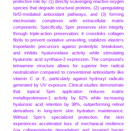
protective role by: (1) directly scavenging reactive oxygen
species that degrade structural proteins, (2) upregulating
Nrf2-mediated antioxidant pathways, and (3) forming
electrostatic complexes with extracellular matrix
components. Specifically, Spm preserves skin integrity
through triple-action preservation: it crosslinks collagen
fibrils to prevent oxidative unraveling, stabilizes elastin's
tropoelastin precursors against proteolytic breakdown,
and inhibits hyaluronidase activity while stimulating
hyaluronic acid synthase-2 expression. The compound's
tetraamine structure allows for superior free radical
neutralization compared to conventional antioxidants like
vitamin C or E, particularly against hydroxyl radicals
generated by UV exposure. Clinical studies demonstrate
that topical Spm application reduces matrix
metalloproteinase-1 activity by 62% while increasing
hyaluronic acid retention by 38%, outperforming retinol
derivatives in long-term skin hydration maintenance.
Without Spm's specialized protection, the skin
experiences accelerated loss of mechanical resilience
(via collagen/elastin degradation) and impaired barrier