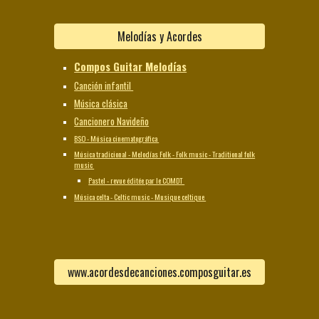
Melodías y Acordes
Compos Guitar Melodías
Canción infantil
Música clásica
Cancionero Navideño
BSO - Música cinematográfica
Música tradicional - Melodías Folk - Folk music - Traditional folk
music
Pastel - revue éditée par le COMDT
Música celta - Celtic music - Musique celtique
www.acordesdecanciones.composguitar.es