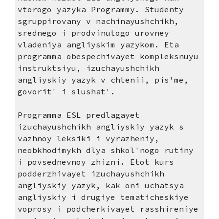
vtorogo yazyka Programmy. Studenty
sgruppirovany v nachinayushchikh,
srednego i prodvinutogo urovney
vladeniya angliyskim yazykom. Eta
programma obespechivayet kompleksnuyu
instruktsiyu, izuchayushchikh
angliyskiy yazyk v chtenii, pis'me,
govorit' i slushat'.
Programma ESL predlagayet
izuchayushchikh angliyskiy yazyk s
vazhnoy leksiki i vyrazheniy,
neobkhodimykh dlya shkol'nogo rutiny
i povsednevnoy zhizni. Etot kurs
podderzhivayet izuchayushchikh
angliyskiy yazyk, kak oni uchatsya
angliyskiy i drugiye tematicheskiye
voprosy i podcherkivayet rasshireniye