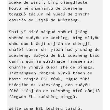
xuékē de wèntí, bìng qiángdiàole
kǒuyǔ hé shūmiànyǔ de xuéshēng
tōngguò tǎolùn hé yuèdú de zhīchí
cáiliào de lǐjiě de kuòzhāng.
Shuí yǐ dǐdá měiguó shǒucì jiāng
shěnhé suǒyǒu de kèchéng, bìng méiyǒu
shōu dào biāojì qíjiān de chéngjī,
chúfēi tāmen shì yībān huò yǐshàng de
xuéshēng. Suǒyǒu de ELL xuéshēng bìxū
cānjiā guójiā guīdìng​​de fǎngwèn zài
chūnjié yīngyǔ xuéxí zhě de pínggū.
Jiāzhǎngmen ràng/bù yǔnxǔ tāmen de
háizi cānjiā ESL fúwù, rúguǒ fúhé
tiáojiàn de xuǎnxiàng, dàn suǒyǒu
fúhé tiáojiàn de xuéshēng bìxū cānjiā
fǎngwèn ELL xuéshēng pínggū.
Wèile cóng ESL kèchéng tuìchū,