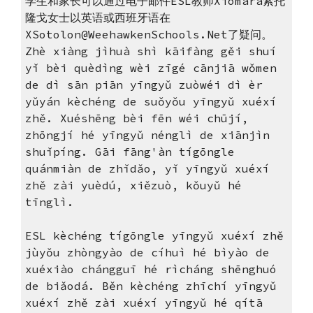
学生和家长可以通过电子邮件ESL教师Xiomara索托
隆戈女士以英语或西班牙语在
XSotolon@WeehawkenSchools.Net了疑问。
Zhè xiàng jìhuà shì kāifàng gěi shuí
yǐ bèi quèdìng wèi zīgé cānjiā wǒmen
de dì sān piān yīngyǔ zuòwéi dì èr
yǔyán kèchéng de suǒyǒu yīngyǔ xuéxí
zhě. Xuéshēng bèi fēn wéi chūjí,
zhōngjí hé yīngyǔ nénglì de xiānjìn
shuǐpíng. Gāi fāng'àn tígōngle
quánmiàn de zhǐdǎo, yǐ yīngyǔ xuéxí
zhě zài yuèdú, xiězuò, kǒuyǔ hé
tīnglì.
ESL kèchéng tígōngle yīngyǔ xuéxí zhě
jùyǒu zhòngyào de cíhuì hé bìyào de
xuéxiào chángguī hé rìcháng shēnghuó
de biǎodá. Běn kèchéng zhīchí yīngyǔ
xuéxí zhě zài xuéxí yīngyǔ hé qítā