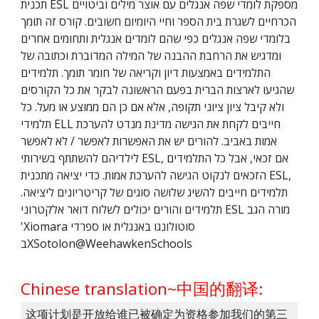
תכנית ESL מספקת לומדי שפה אנגלים עם אוצר מילים וביטויים
הכרחיים לשגרת בית הספר וחיי היומיום חשובים. קורס זה תומך
בלומדי שפה אנגלים כפי שהם לומדים אנגלית ותחומים אחרים
ומדגיש את הרחבת ההבנה של המילה המדוברת וכתובה של
התלמידים באמצעות דיון וקריאה של חומר תומך. תלמידים
שהגיעו לארצות הברית בפעם הראשונה לבקר את כל הקורסים
ולא קיבל ציון ציוני תקופה, אלא אם כן הם ממוצע או מעל. כל
תלמידי ELL חייבים לקחת את הגישה מדינת מנדט להערכת
אמות באביב. להורים יש את האפשרות לאפשר / לא לאפשר
לילדיהם להשתתף בשירותי ESL, אם זכאי, אבל כל התלמידים
הזכאים לנקוט הגישה להערכת אמות. כדי יציאה מתכנית ESL,
תלמידים חייבים להשיג שלושה סוגים של קריטריונים ליציאה.
תלמידים והורים יכולים לשלוח דואר אלקטרוני ESL מורה הגב
'Xiomara סוטולונגו באנגלית או ספרדי
בXSotolon@WeehawkenSchools
Chinese translation~中国的翻译:
这项计划是开放给谁已被确定为资格参加我们的第三