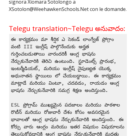
signora Xiomara Sotolongo a
XSotolon@WeehawkenSchools.Net con le domande.
Telegu translation~Telegu అనువాదం:
ఈ కార్యక్రమం మా శీర్షిక ఎ సెకండ్ లాంగ్వేజ్ ప్రోగ్రాం
వంటి III ఇంగ్లీష్ పాల్గొనేందుకు అర్హత
గుర్తించబడుతాయి వారందరికీ ఆంగ్ల భాషను
నేర్చుకునేవారికి తెరిచి ఉంటుంది. స్టూడెంట్స్ ప్రారంభ,
ఇంటర్మీడియట్, మరియు ఇంగ్లీష్ నైపుణ్యత యొక్క
అధునాతన స్థాయిలు లో చేయబడ్డాయి. ఈ కార్యక్రమం
మాట్లాడే మరియు వింటూ, చదవడం, రాయడం ఆంగ్ల
భాషను నేర్చుకునేవారికి సమగ్ర శిక్షణ అందిస్తుంది.
ESL ప్రోగ్రామ్ ముఖ్యమైన పదజాలం మరియు పాఠశాల
రొటీన్ మరియు రోజువారీ దేశం కోసం అవసరమైన
భావాలతో ఆంగ్ల భాషను నేర్చుకునేవారికి అందిస్తుంది. ఈ
కోర్సు వారు ఆంగ్లం మరియు ఇతర విషయం విషయాలను
తెలుసుకోవడానికి ఆంగ్ల భాషను నేర్చుకునేవారికి మద్దతు