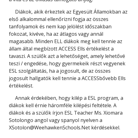
Diákok, akik érkeztek az Egyesült Államokban az
első alkalommal ellenőrizni fogja az összes
tanfolyamok és nem kap jelölést időszakban
fokozat, kivéve, ha az átlagos vagy annál
magasabb. Minden ELL diákok meg kell tennie az
állam által megbízott ACCESS Ells értékelést a
tavaszi. A szülők azt a lehetőséget, amely lehetővé
teszi / engedése, hogy gyermekeik részt vegyenek
ESL szolgáltatás, ha a jogosult, de az összes
jogosult hallgatók kell tennie a ACCESSbővebb Ells
értékelést.
Annak érdekében, hogy kilép a ESL program, a
diákok kell érnie háromféle kilépési feltétele. A
diákok és a szülők írjon ESL Teacher Ms. Xiomara
Sotolongo angol vagy spanyol nyelven a
XSotolon@WeehawkenSchools.Net kérdésekkel.