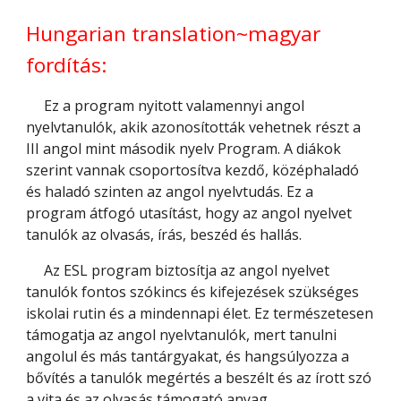
Hungarian translation~magyar
fordítás:
Ez a program nyitott valamennyi angol
nyelvtanulók, akik azonosították vehetnek részt a
III angol mint második nyelv Program. A diákok
szerint vannak csoportosítva kezdő, középhaladó
és haladó szinten az angol nyelvtudás. Ez a
program átfogó utasítást, hogy az angol nyelvet
tanulók az olvasás, írás, beszéd és hallás.
Az ESL program biztosítja az angol nyelvet
tanulók fontos szókincs és kifejezések szükséges
iskolai rutin és a mindennapi élet. Ez természetesen
támogatja az angol nyelvtanulók, mert tanulni
angolul és más tantárgyakat, és hangsúlyozza a
bővítés a tanulók megértés a beszélt és az írott szó
a vita és az olvasás támogató anyag.