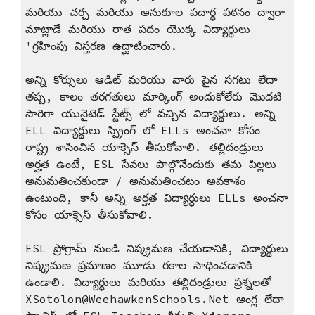
మరియు చర్చ మరియు అనుకూల పదార్ధ పఠనం ద్వారా
మాట్లాడే మరియు రాత పదం యొక్క విద్యార్థులు
'గ్రహింపు విస్తరణ ఉద్ఘాటించారు.
అన్ని కోర్సులు ఆడిట్ మరియు వారు పైన సగటు లేదా
తప్ప, కాలం తరగతులు మార్కింగ్ అందుకోలేరు మొదటి
సారిగా యునైటెడ్ స్టేట్స్ లో వచ్చిన విద్యార్థులు. అన్ని
ELL విద్యార్థులు స్ప్రింగ్ లో ELLs అంచనా కోసం
రాష్ట్ర శాసించిన యాక్సెస్ తీసుకోవాలి. తల్లిదండ్రులు
అర్హత ఉంటే, ESL సేవలు పాల్గొనేందుకు తమ పిల్లలు
అనుమతించకుండా / అనుమతించటం అవకాశం
ఉంటుంది, కానీ అన్ని అర్హత విద్యార్ధులు ELLs అంచనా
కోసం యాక్సెస్ తీసుకోవాలి.
ESL ప్రోగ్రామ్ నుండి నిష్క్రమణ చేయడానికి, విద్యార్థులు
నిష్క్రమణ ప్రమాణం మూడు రకాల సాధించడానికి
ఉండాలి. విద్యార్థులు మరియు తల్లిదండ్రులు ప్రశ్నలతో
XSotolon@WeehawkenSchools.Net ఆంగ్ల లేదా