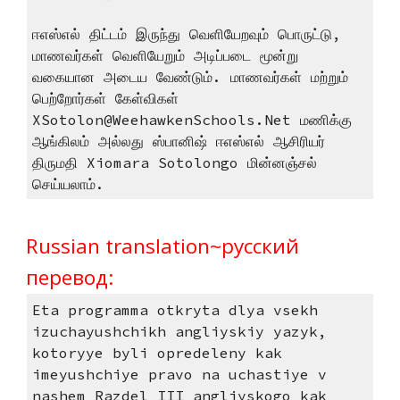
ஈஎஸ்எல் திட்டம் இருந்து வெளியேறவும் பொருட்டு,
மாணவர்கள் வெளியேறும் அடிப்படை மூன்று
வகையான அடைய வேண்டும். மாணவர்கள் மற்றும்
பெற்றோர்கள் கேள்விகள்
XSotolon@WeehawkenSchools.Net மணிக்கு
ஆங்கிலம் அல்லது ஸ்பானிஷ் ஈஎஸ்எல் ஆசிரியர்
திருமதி Xiomara Sotolongo மின்னஞ்சல்
செய்யலாம்.
Russian translation~русский
перевод:
Eta programma otkryta dlya vsekh
izuchayushchikh angliyskiy yazyk,
kotoryye byli opredeleny kak
imeyushchiye pravo na uchastiye v
nashem Razdel III angliyskogo kak