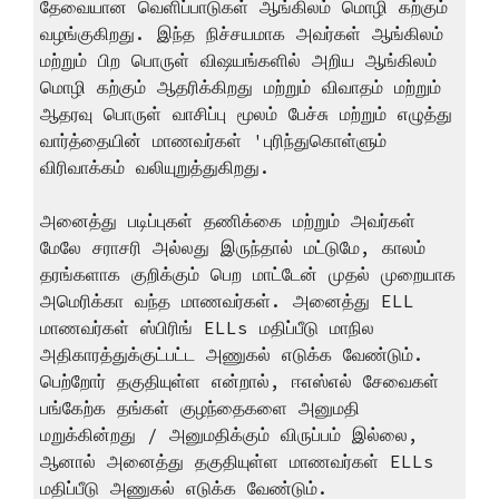
தேவையான வெளிப்பாடுகள் ஆங்கிலம் மொழி கற்கும்
வழங்குகிறது. இந்த நிச்சயமாக அவர்கள் ஆங்கிலம்
மற்றும் பிற பொருள் விஷயங்களில் அறிய ஆங்கிலம்
மொழி கற்கும் ஆதரிக்கிறது மற்றும் விவாதம் மற்றும்
ஆதரவு பொருள் வாசிப்பு மூலம் பேச்சு மற்றும் எழுத்து
வார்த்தையின் மாணவர்கள் 'புரிந்துகொள்ளும்
விரிவாக்கம் வலியுறுத்துகிறது.
அனைத்து படிப்புகள் தணிக்கை மற்றும் அவர்கள்
மேலே சராசரி அல்லது இருந்தால் மட்டுமே, காலம்
தரங்களாக குறிக்கும் பெற மாட்டேன் முதல் முறையாக
அமெரிக்கா வந்த மாணவர்கள். அனைத்து ELL
மாணவர்கள் ஸ்பிரிங் ELLs மதிப்பீடு மாநில
அதிகாரத்துக்குட்பட்ட அணுகல் எடுக்க வேண்டும்.
பெற்றோர் தகுதியுள்ள என்றால், ஈஎஸ்எல் சேவைகள்
பங்கேற்க தங்கள் குழந்தைகளை அனுமதி
மறுக்கின்றது / அனுமதிக்கும் விருப்பம் இல்லை,
ஆனால் அனைத்து தகுதியுள்ள மாணவர்கள் ELLs
மதிப்பீடு அணுகல் எடுக்க வேண்டும்.