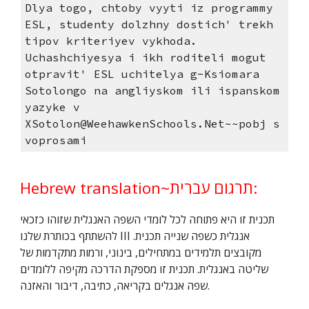
Dlya togo, chtoby vyyti iz programmy
ESL, studenty dolzhny dostich' trekh
tipov kriteriyev vykhoda.
Uchashchiyesya i ikh roditeli mogut
otpravit' ESL uchitelya g-Ksiomara
Sotolongo na angliyskom ili ispanskom
yazyke v
XSotolon@WeehawkenSchools.Net~~pobj s
voprosami
Hebrew translation~תרגום עברית:
תכנית זו היא פתוחה לכל לומדי השפה האנגלית שזוהו כזכאי
להשתתף בכותרת שלנו III אנגלית כשפה שנייה תכנית.
מקובצים תלמידים במתחילים, בינוני, ורמות מתקדמות של
שליטה באנגלית. תכנית זו מספקת הדרכה מקיפה ללומדים
שפה אנגלים בקריאה, כתיבה, דיבור והאזנה.