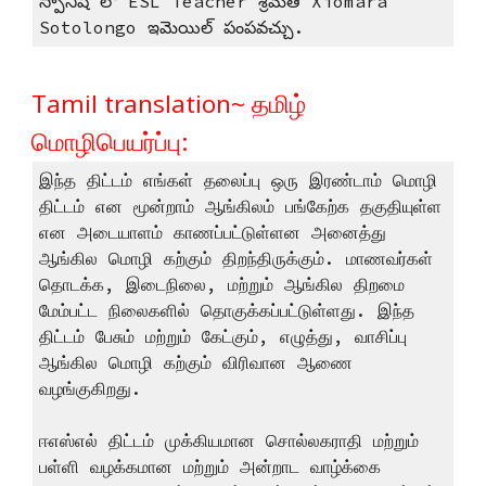
స్పానిష్ లో ESL Teacher శ్రీమతి Xiomara
Sotolongo ఇమెయిల్ పంపవచ్చు.
Tamil translation~ தமிழ்
மொழிபெயர்ப்பு:
இந்த திட்டம் எங்கள் தலைப்பு ஒரு இரண்டாம் மொழி
திட்டம் என மூன்றாம் ஆங்கிலம் பங்கேற்க தகுதியுள்ள
என அடையாளம் காணப்பட்டுள்ளன அனைத்து
ஆங்கில மொழி கற்கும் திறந்திருக்கும். மாணவர்கள்
தொடக்க, இடைநிலை, மற்றும் ஆங்கில திறமை
மேம்பட்ட நிலைகளில் தொகுக்கப்பட்டுள்ளது. இந்த
திட்டம் பேசும் மற்றும் கேட்கும், எழுத்து, வாசிப்பு
ஆங்கில மொழி கற்கும் விரிவான ஆணை
வழங்குகிறது.
ஈஎஸ்எல் திட்டம் முக்கியமான சொல்லகராதி மற்றும்
பள்ளி வழக்கமான மற்றும் அன்றாட வாழ்க்கை