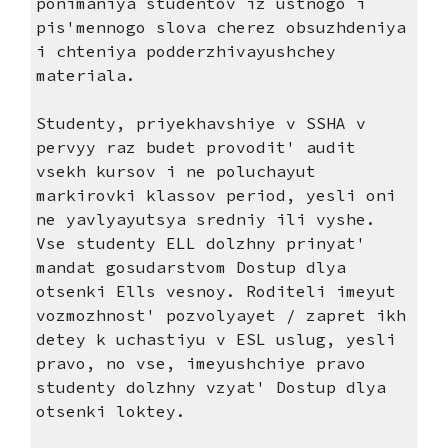
ponimaniya studentov iz ustnogo i
pis'mennogo slova cherez obsuzhdeniya
i chteniya podderzhivayushchey
materiala.
Studenty, priyekhavshiye v SSHA v
pervyy raz budet provodit' audit
vsekh kursov i ne poluchayut
markirovki klassov period, yesli oni
ne yavlyayutsya sredniy ili vyshe.
Vse studenty ELL dolzhny prinyat'
mandat gosudarstvom Dostup dlya
otsenki Ells vesnoy. Roditeli imeyut
vozmozhnost' pozvolyayet / zapret ikh
detey k uchastiyu v ESL uslug, yesli
pravo, no vse, imeyushchiye pravo
studenty dolzhny vzyat' Dostup dlya
otsenki loktey.