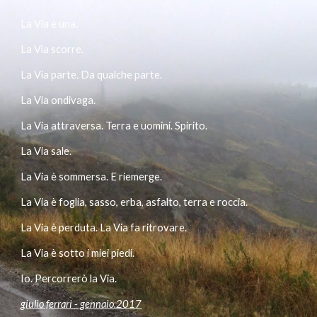
La Via è una.
La Via scorre.
La Via parte. Da qualche parte.
La Via ondivaga.
La Via attraversa. Terra e uomini. Spirito.
La Via sale.
La Via è sommersa. E riemerge.
La Via è foglia, sasso, erba, asfalto, terra e roccia.
La Via è perduta. La Via fa ritrovare.
La Via è sotto i miei piedi.
Io. Percorrerò la Via.
giulio ferrari - gennaio.2017