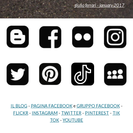
giulio ferrari -
january
.2017
IL BLOG
-
PAGINA FACEBOOK
e
GRUPPO FACEBOOK
-
FLICKR
-
INSTAGRAM
-
TWITTER
-
PINTEREST
-
TIK
TOK
-
YOUTUBE