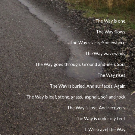
The Way is one.
The Way flows.
The Way starts. Somewhere.
The Way wavewinds.
The Way goes through. Ground and men. Soul.
The Way rises.
The Way is buried. And surfaces. Again.
The Way is leaf, stone, grass, asphalt, soil and rock.
The Way is lost. And recovers.
The Way is under my feet.
I. Will travel the Way.