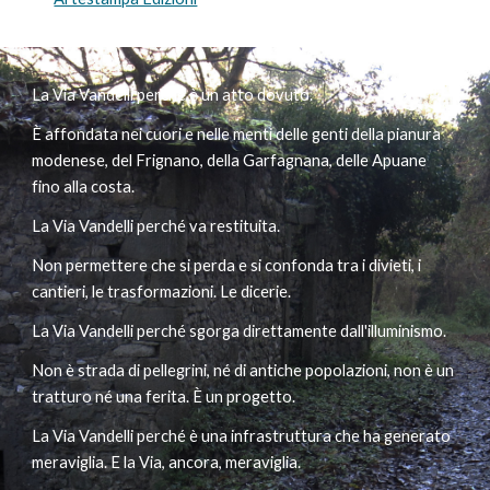
La Via Vandelli perché è un atto dovuto.
È affondata nei cuori e nelle menti delle genti della pianura
modenese, del Frignano, della Garfagnana, delle Apuane
fino alla costa.
La Via Vandelli perché va restituita.
Non permettere che si perda e si confonda tra i divieti, i
cantieri, le trasformazioni. Le dicerie.
La Via Vandelli perché sgorga direttamente dall'illuminismo.
Non è strada di pellegrini, né di antiche popolazioni, non è un
tratturo né una ferita. È un progetto.
La Via Vandelli perché è una infrastruttura che ha generato
meraviglia. E la Via, ancora, meraviglia.