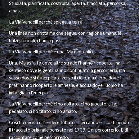
Studiata, pianificata, costruita, aperta, tracciata, percorsa,
amata.
La Via Vandelli perché spiega la terra.
Una linea non dritta ma che segue, con ragione umana, le
balze, i crinali, i fiumi, i passi.
La Via Vandelli perché è una. Ma molteplice.
Una. Ma asfalto dove altre strade l'hanno ricoperta, ma
sentiero dove le genti hanno continuato a percorrerla, ma
sasso dove si è inerpicata verso il cielo, ma è erba dove i
prati hanno ricoperto le amnesie, è acqua dove l'uomo ha
imbrigliato l'energia.
La Via Vandelli perché ci ho abitato, ci ho giocato, ci ho
pedalato, ci ho tifato, ci ho amato.
Così ho deciso di rendere tributo, ricercando e ricostruendo
il tracciato originale pensato nel 1739. E di percorrerlo. E di
raccontare come percorrerlo.