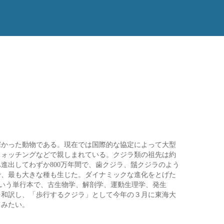
深かった動物である。現在では国際的な協定によって大型
ウォッチングなどで親しまれている。クジラ類の祖先は約
へ進出してわずか800万年間で、歯クジラ、鬚クジラのよう
で、最も大きな種も生じた。ダイナミックな進化をとげた
2014)」という単行本で、古生物学、解剖学、運動生理学、発生
を和訳し、「歩行するクジラ」として今年の３月に東海大
てみたい。