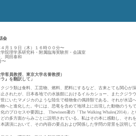
話会
年４月１９日（木）１６時００分〜
大学院理学系研究科・附属臨海実験所・会議室
夫、岡田泰和
分〜
大学客員教授、東京大学名誉教授）
ジラ』を翻訳して」
てクジラ類は食料、工芸物、燃料、肥料にするなど、古来とても関心が
停止されたが、日本各地での水族館におけるイルカショー、またクジラ
始新世にいたマメジカのような陸生で植物食の偶蹄類である。それが水辺
動物へと進化した。中には、恐竜を含めて地球上に出現した動物のうち
プロセスや要因は、 Thewissen著の「The Walking Whales(
などの多方面からみごとに説明されている。私はその本に感動し、それ
。本講演において、その内容の要点および関係した学問の背景を説明し