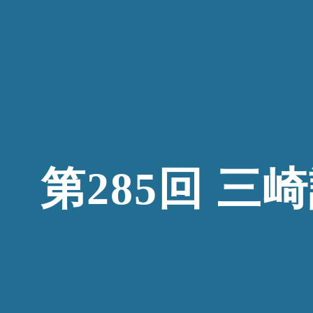
ip to main content
Skip to navigat
第28
5
回 三