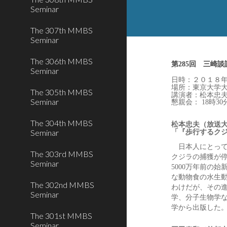
Seminar
The 307th MMBS
Seminar
The 306th MMBS
第28
5
回　三崎談
Seminar
日時：２０１８
場所：東京大学
The 305th MMBS
講演者：松本忠
Seminar
懇親会： 18時30
The 304th MMBS
松本忠夫（放送
Seminar
「『歩行するク
　日本人にとっ
The 303rd MMBS
クジラの捕獲が
Seminar
5000万年前の
な動物食の水生
The 302nd MMBS
わけだが、その進化の
Seminar
学、分子生物学
学から出版した
The 301st MMBS
Seminar