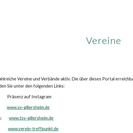
ip to main content
Skip to navigat
Vereine
zahlreiche Vereine und Verbände aktiv. Die über dieses Portal erreichb
den Sie unter den folgenden Links:
: Präsenz auf Instagram
in:
www.sv-gillersheim.de
ein:
www.tsv-gillersheim.de
nkt:
www.verein-treffpunkt.de