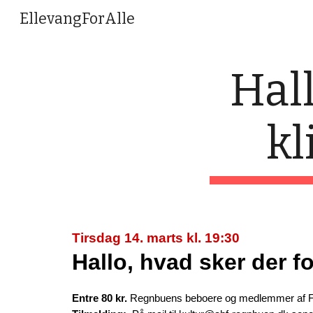
EllevangForAlle
Sk
Hall
kl
Tirsdag 14. marts kl. 19:30
Hallo, hvad sker der fo
Entre 80 kr.
Regnbuens beboere og medlemmer af F