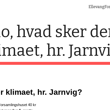
EllevangFo
ip to main content
Skip to navigat
o, hvad sker de
imaet, hr. Jarnv
r klimaet, hr. Jarnvig?
orsamlingshuset 40 kr