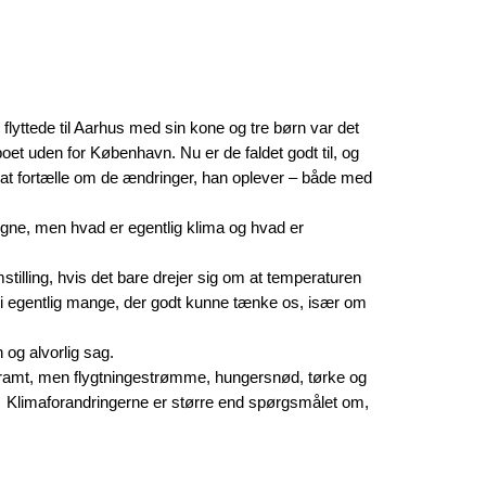
flyttede til Aarhus med sin kone og tre børn var det
 boet uden for København. Nu er de faldet godt til, og
at fortælle om de ændringer, han oplever – både med
egne, men hvad er egentlig klima og hvad er
tilling, hvis det bare drejer sig om at temperaturen
 vi egentlig mange, der godt kunne tænke os, især om
n og alvorlig sag.
dt ramt, men flygtningestrømme, hungersnød, tørke og
t. Klimaforandringerne er større end spørgsmålet om,