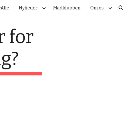
rAlle
Nyheder
Madklubben
Om os
ion
r for
ig?