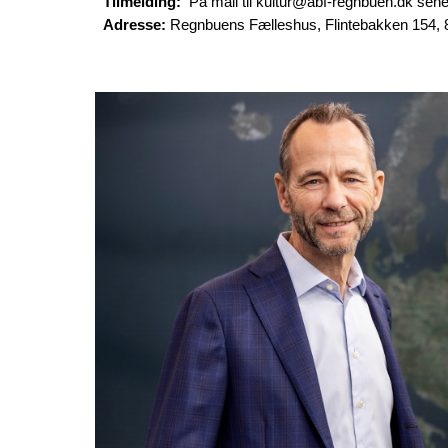
Tilmelding:
På mail til kultur@abf-regnbuen.dk sen
Adresse:
Regnbuens Fælleshus, Flintebakken 154, 