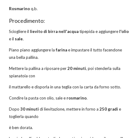
Rosmarino
q.b.
Procedimento:
Sciogliere il
lievito di birra
nell'acqua
tipepida e aggiungere
l'olio
e il
sale
.
Piano piano aggiungere la
farina
e impastare il tutto facendone
una bella pallina.
Mettere la pallina a riposare per
20 minuti
, poi stenderla sulla
spianatoia con
il mattarello e disporla in una teglia con la carta da forno sotto.
Condire la pasta con olio, sale e
rosmarino
.
Dopo
30 minuti
di lievitazione, mettere in forno a
250 gradi
e
toglierla quando
è ben dorata.