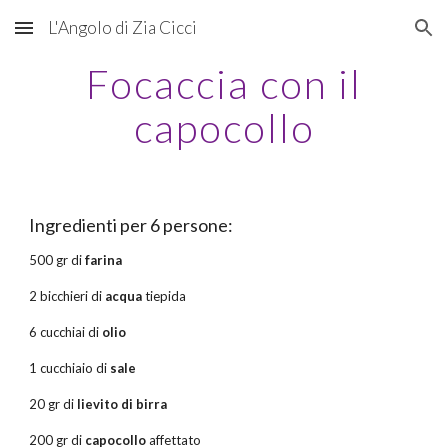
L'Angolo di Zia Cicci
Skip to main content
Skip to navigation
Focaccia con il
capocollo
Ingredienti per 6 persone:
500 gr di
farina
2 bicchieri di
acqua
tiepida
6 cucchiai di
olio
1 cucchiaio di
sale
20 gr di
lievito di birra
200 gr di
capocollo
affettato