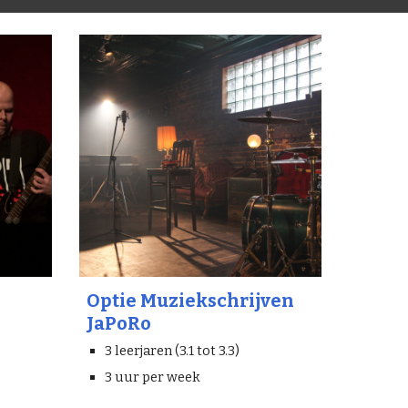
Optie Muziekschrijven
JaPoRo
3 leerjaren (3.1 tot 3.3)
3 uur per week