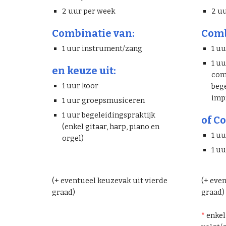
2 uur per week
2 u
Combinatie van:
Comb
1 uur instrument/zang
1 u
1 u
en keuze uit:
com
1 uur koor
bege
imp
1 uur groepsmusiceren
1 uur begeleidingspraktijk
of C
(enkel gitaar, harp, piano en
1 u
orgel)
1 u
(+ eventueel keuzevak uit vierde
(+ eve
graad)
graad)
*
enkel 