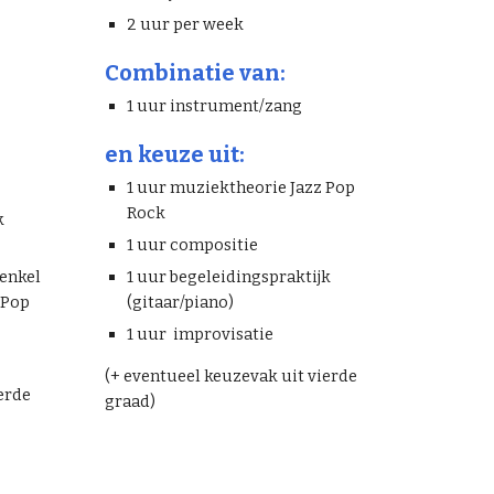
2 uur per week
Combinatie van:
1 uur instrument/zang
en keuze uit:
1 uur muziektheorie Jazz Pop
Rock
k
1 uur compositie
(enkel
1 uur begeleidingspraktijk
 Pop
(gitaar/piano)
1 uur improvisatie
(+ eventueel keuzevak uit vierde
erde
graad)