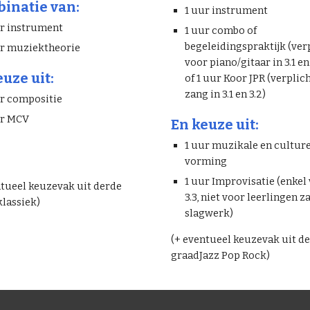
inatie van:
1 uur instrument
ur instrument
1 uur combo of
begeleidingspraktijk (ver
ur muziektheorie
voor piano/gitaar in 3.1 en 
uze uit:
of 1 uur Koor JPR (verplic
zang in 3.1 en 3.2)
ur compositie
ur MCV
En keuze uit:
1 uur muzikale en cultur
vorming
1 uur Improvisatie (enkel
ntueel keuzevak uit derde
3.3, niet voor leerlingen z
klassiek)
slagwerk)
(+ eventueel keuzevak uit d
graadJazz Pop Rock)