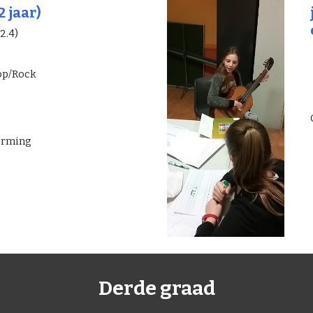
2 jaar)
 2.4)
Pop/Rock
orming
Derde graad