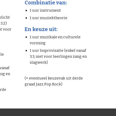
Combinatie van:
1 uur instrument
plicht
1 uur muziektheorie
3.2)
En keuze uit:
ht voor
1 uur muzikale en culturele
vorming
1 uur Improvisatie (enkel vanaf
ele
3.3, niet voor leerlingen zang en
slagwerk)
 vanaf
ang en
(+ eventueel keuzevak uit derde
graad Jazz Pop Rock)
erde