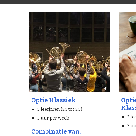
Optie Klassiek
Opti
Klas
3 leerjaren (3.1 tot 3.3)
3 le
3 uur per week
3 u
Combinatie van: