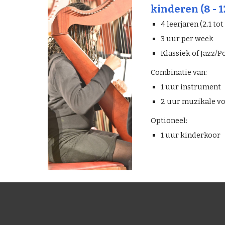
kinderen (8 - 1
4 leerjaren (2.1 tot
3 uur per week
Klassiek of Jazz/
Combinatie van:
1 uur instrument
2 uur muzikale v
Optioneel:
1 uur kinderkoor