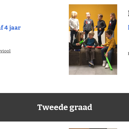
 4 jaar
tviool
Tweede graad