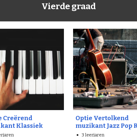
Vierde graad
e Creërend
Optie Vertolkend
kant Klassiek
muzikant Jazz Pop 
erjaren
3 leerjaren