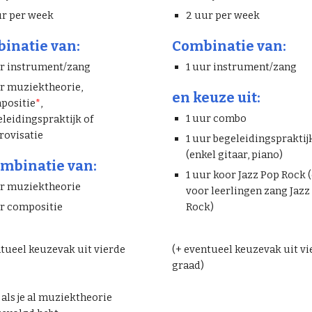
ur per week
2 uur per week
inatie van:
Combinatie van:
ur instrument/zang
1 uur instrument/zang
ur muziektheorie,
en keuze uit:
positie
*
,
1 uur combo
leidingspraktijk of
rovisatie
1 uur begeleidingspraktij
(enkel gitaar, piano)
ombinatie van:
1 uur koor Jazz Pop Rock 
ur muziektheorie
voor leerlingen zang Jazz
ur compositie
Rock)
ntueel keuzevak uit vierde
(+ eventueel keuzevak uit vi
graad)
als je al muziektheorie