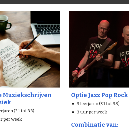
e Muziekschrijven
Optie Jazz Pop Rock
siek
3 leerjaren (3.1 tot 3.3)
erjaren (3.1 tot 3.3)
3 uur per week
ur per week
Combinatie van: