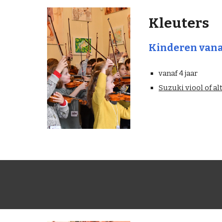
Kleuters
Kinderen vanaf
vanaf 4 jaar
Suzuki viool of al