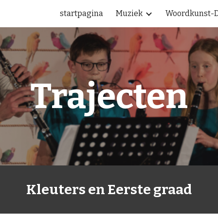
startpagina
Muziek
Woordkunst-
ip to main content
Skip to navigat
Trajecten
Kleuters en Eerste graad