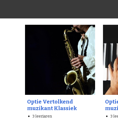
Optie Vertolkend
Opti
muzikant Klassiek
muzi
3 leerjaren
3 le