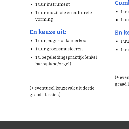
Comb
1 uur instrument
1 u
1 uur muzikale en culturele
vorming
1 u
En keuze uit:
En ke
1 uur jeugd- of kamerkoor
1 u
1 uur groepsmusiceren
1 u
1 u begeleidingspraktijk (enkel
harp/piano/orgel)
(+ eve
graad 
(+ eventueel keuzevak uit derde
graad klassiek)