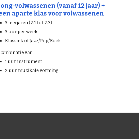
jong-volwassenen (vanaf 12 jaar) +
een aparte klas voor volwassenen
3 leerjaren (2.1 tot 2.3)
3 uur per week
Klassiek of Jazz/Pop/Rock
Combinatie van:
1 uur instrument
2 uur muzikale vorming