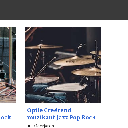
Optie Creërend
Rock
muzikant Jazz Pop Rock
3 leerjaren