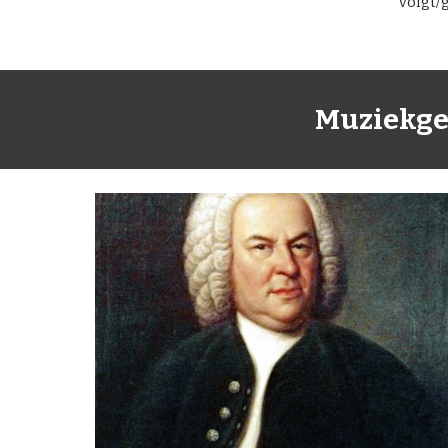
volgt/
Muziekges