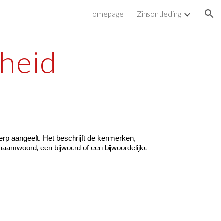
Homepage
Zinsontleding
ion
dheid
erp aangeeft. Het beschrijft de kenmerken,
k naamwoord, een bijwoord of een bijwoordelijke