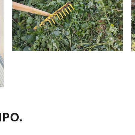
IPO
.