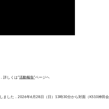
．詳しくは
“
活動報告”
ページヘ
しました．2026年
6
月
28
日（日）13時30分から対面（KS10神田