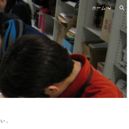
ホーム
ion
ない，