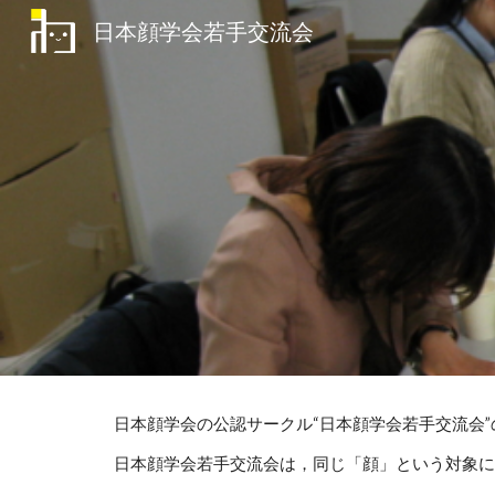
日本顔学会若手交流会
Sk
日本顔学会の公認サークル“日本顔学会若手交流会
日本顔学会若手交流会は，同じ「顔」という対象に