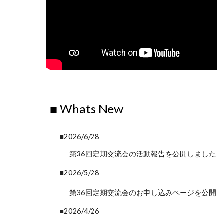
■ Whats New
■2026/
6
/2
8
第3
6
回定期交流会の活動報告を公開しました
■2026/
5
/
28
第3
6
回定期交流会の
お申し込みページ
を公開
■202
6
/
4
/
26