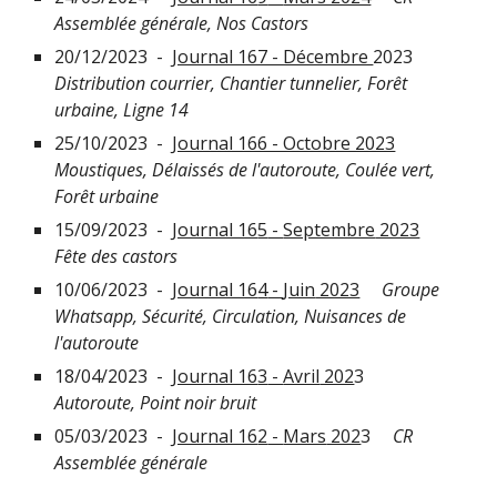
Assemblée générale,
Nos Castors
20/12
/202
3
-
Journal 167 - Décembre
2023
Distribution courrier
,
Chantier tunnelier, Forêt
urbaine, Ligne 14
25/10/2023
-
Journal 166 - Octobre 2023
Moustiques, Délaissés de l'autoroute
,
Coulée vert
,
Forêt urbaine
15
/
09
/2023 -
Journal 16
5
-
Septembre
2023
Fête des castors
10/06
/2023 -
Journal 16
4
-
Juin
2023
Groupe
Whatsapp, Sécurité, Circulation, Nuisances de
l'autoroute
18/04
/2023 -
Journal 16
3
-
Avril
202
3
Autoroute, Point noir bruit
05/03
/202
3
-
Journal 16
2
-
Mars
202
3
CR
Assemblée générale