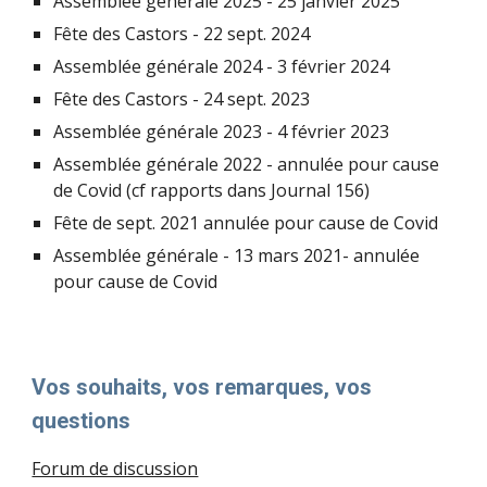
Assemblée générale 202
5
-
25 janvier
202
5
Fête des Castors - 2
2
sept. 202
4
Assemblée générale 202
4
-
3
février 202
4
Fête des Castors
-
24 sept. 202
3
Assemblée générale 2023 - 4 février 2023
Assemblée générale 2022
-
annulée pour cause
de Covid (cf rapports dans Journal 156)
Fête d
e
sept
.
202
1
annulée pour cause de Covid
Assemblée générale - 13 mars 2021- annulée
pour cause de Covid
Vos souhaits, vos remarques, vos
questions
Forum de discussion