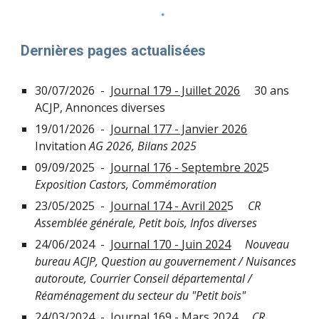
Dernières pages actualisées
30/07/
2026 -
Journal 179 - Juillet 2026
30 ans
ACJP, Annonces diverses
19
/0
1
/202
6
-
Journal 177 - Janvier 2026
Invitation
AG 2026, Bilans 2025
09
/0
9
/2025 -
Journal 17
6
-
Septembre
202
5
Exposition Castors
,
Commémoration
2
3
/0
5
/202
5
-
Journal 1
74
-
Avril
202
5
CR
Assemblée générale,
Petit bois, Infos diverses
24/0
6
/2024 -
Journal 1
70
-
Juin
2024
Nouveau
bureau ACJP
,
Question au gouvernement /
Nuisances
autoroute,
Courrier Conseil départemental /
Réaménagement du secteur du "Petit bois"
2
4
/
03
/202
4
-
Journal 16
9
-
Mars 2024
CR