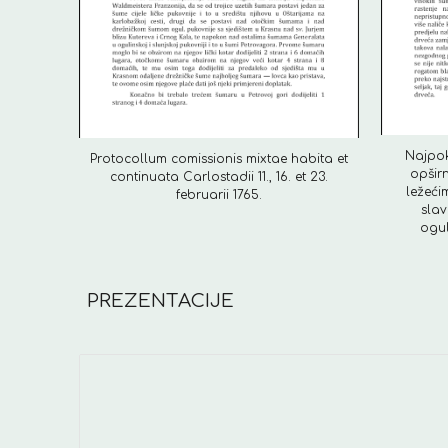
Najpoko
Protocollum comissionis mixtae habita et
opširn
continuata Carlostadii 11., 16. et 23.
ležeći
februarii 1765.
slav
ogul
PREZENTACIJE