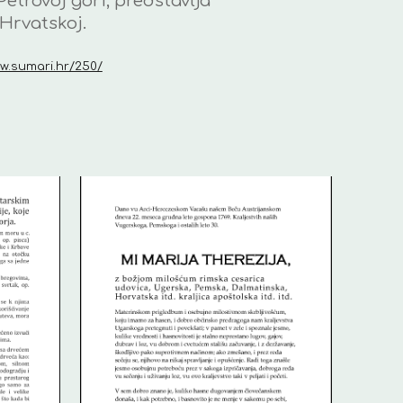
etrovoj gori, predstavlja
Hrvatskoj.
w.sumari.hr/250/