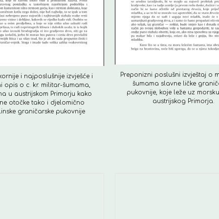
Preponizni poslušni izvještaj o m
rnije i najposlušnije izvješće i
šumama slavne ličke granič
i opis o c. kr. militar-šumama,
pukovnije, koje leže uz morsk
ma u austrijskom Primorju kako
austrijskog Primorja.
ne otočke tako i djelomično
inske graničarske pukovnije