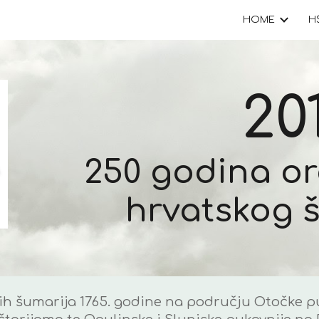
HOME
H
ip to main content
Skip to navigat
20
250 godina o
hrvatskog 
h šumarija 1765. godine na području Otočke pu