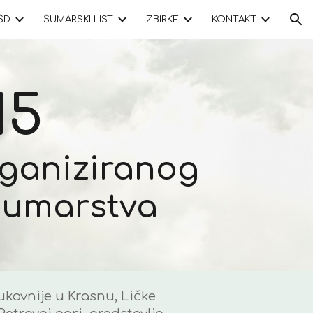
ŠD
ŠUMARSKI LIST
ZBIRKE
KONTAKT
ion
15
rganiziranog
šumarstva
kovnije u Krasnu, Ličke