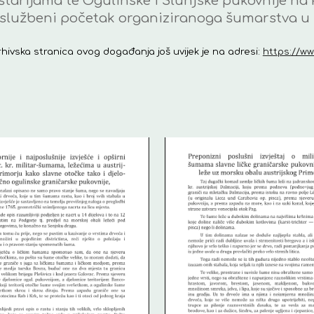
tarijama te Ogulinske i Slunjske pukovnije na P
službeni početak organiziranoga šumarstva u 
rhivska stranica ovog događanja još uvijek je na adresi:
https://ww