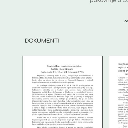
pukovnije u Oš
a
DOKUMENTI