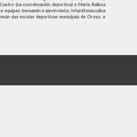
 Castro (na coordenación deportiva) e Maria Balboa
te equipas:
benxamín e alevín mixt
a
; Infantil masculin
a
nmán das escolas deportivas municipais de Oroso, a