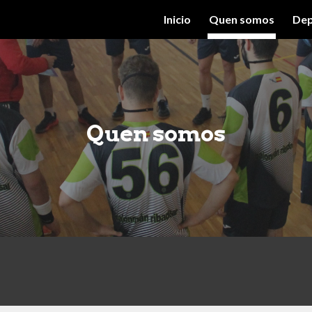
Inicio
Quen somos
Dep
ip to main content
Skip to navigat
Quen somos