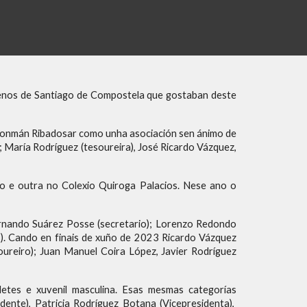
nenos de Santiago de Compostela que gostaban deste
 Balonmán Ribadosar como unha asociación sen ánimo de
); María Rodríguez (tesoureira), José Ricardo Vázquez,
o e outra no Colexio Quiroga Palacios. Nese ano o
rnando Suárez Posse (secretario); Lorenzo Redondo
is). Cando en finais de xuño de 2023 Ricardo Vázquez
oureiro); Juan Manuel Coira López, Javier Rodríguez
etes e xuvenil masculina. Esas mesmas categorías
nte), Patricia Rodríguez Botana (Vicepresidenta),