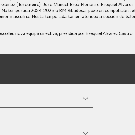
ez Gómez (Tesoureiro),
José Manuel Brea Floriani e Ezequiel Álvarez
ón). Na temporada 2024-2025 o BM Ribadosar puxo en competición se
enior mas
culina. Nesta temporada tamén atendeu a sección de balo
olleu nova equipa directiva, presidida por Ezequiel Álvarez Castro.