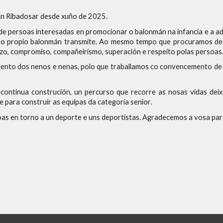
án Ribadosar desde xuño de 2025.
e persoas interesadas en promocionar o balonmán na infancia e a ado
e o propio balonmán transmite. Ao mesmo tempo que procuramos des
rzo, compromiso, compañeirismo, superación e respeito polas persoas
nto dos nenos e nenas, polo que traballamos co convencemento de 
continua construción, un percurso que recorre as nosas vidas dei
e para construír as equipas da categoría senior.
s en torno a un deporte e uns deportistas. Agradecemos a vosa partic