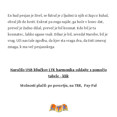
En hud pesjan je živel, se futral je z ljudmi iz njih si župco kuhal, 
obral jih do kosti. Enkrat pa enga najde, ga hoče v lonec dat, 
preveč je čudno dišal, preveč je bil kosmat. Kdo bil je ta 
kosmatec, lahko ugane vsak. Dihur je bil, seveda! Narobe, bil je 
vrag. Uči nas tale zgodba, da kjer sta vraga dva, da tisti zmeraj 
zmaga, k ma več pesjanskega.
Naročilo USB ključkov LTK harmonika oddajte s pomočjo
tabele - klik
Možnosti plačil: po povzetju, na TRR, Pay-Pal