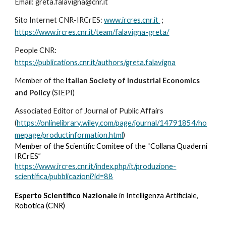
Email: greta.falavigna@cnr.it
Sito Internet CNR-IRCrES:
www.ircres.cnr.it
;
https://www.ircres.cnr.it/team/falavigna-greta/
People CNR:
https://publications.cnr.it/authors/greta.falavigna
Member of the
Italian Society of Industrial Economics
and Policy
(SIEPI)
Associated Editor of Journal of Public Affairs
(
https://onlinelibrary.wiley.com/page/journal/14791854/ho
mepage/productinformation.html
)
Member of the Scientific Comitee of the “Collana Quaderni
IRCrES”
https://www.ircres.cnr.it/index.php/it/produzione-
scientifica/pubblicazioni?id=88
Esperto Scientifico Nazionale
in Intelligenza Artificiale,
Robotica (CNR)