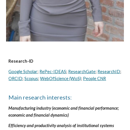
Research-ID
Google Scholar
;
RePec-IDEAS
;
ResearchGate
;
ResearchID
;
ORCID
;
Scopus
;
WebOfScience (WoS)
;
People CNR
Main research interests:
Manufacturing industry (economic and financial performance;
economic and financial dynamics)
Efficiency and productivity analysis of institutional systems