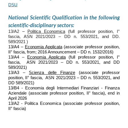
DSU
National Scientific Qualification in the following
scientific-disciplinary sectors:
13/A2
–
Politica Economica
(full professor position, I°
fascia, ASN 2021/2023 – DD n. 553/2021, and DD.
589/2021 )
13/A4 –
Economia Applicata
(associate professor position,
II° fascia, from; 2016 Announcement – DD n. 1532/2016)
13/A4
–
Economia Applicata
(full professor position, I°
fascia, ASN 2021/2023 – DD n. 553/2021, and DD
589/2021)
13/A
3
–
Scienza delle Finanze
(associat
e
professor
position, II° fascia, ASN 2021/2023 – DD n. 553/2021, and
DD 589/2021)
13/B4 - Economia degli Intermediari Finanziari - Finanza
Aziendale (
associate professor position, II° fascia), end in
April 2026
13/A2 - Politica Economica
(associate professor position,
II° fascia)