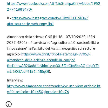
https://www.facebook.com/UfficioStampaCnr/videos/2952
27741883470/
IG
https://www.instagram.com/tv/CBxdL5FBMCu/?
utm_source=ig_web_copy_link
Almanacco della scienza CNR (N. 18 – 07/10/2020; ISSN
2037-4801) – intervista su "agricoltura 4.0: s
ostenibilità e
innovazione"
nell'ambito del
Focus monografico
sul settore
agricolo (
https://www.cnr.it/it/nota-stampa/n-9705/l-
almanacco-della-scienza-scende-in-campo?
fbclid=IwAR20a6dJuNbbx1yuq30J5DdCtp8bqAQdIqlaYTe
mJJ6KG7JuPf151hM8qOI
).
Interview
:
http://www.almanacco.cnr.it/reader/cw_usr_view_articolo.ht
ml?id_articolo=10445&giornale=10476