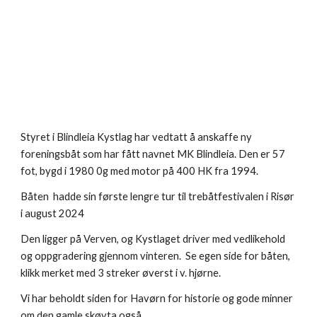
Styret i Blindleia Kystlag har vedtatt å anskaffe ny
foreningsbåt som har fått navnet MK Blindleia. Den er 57
fot, bygd i 1980 0g med motor på 400 HK fra 1994.
Båten hadde sin første lengre tur til trebåtfestivalen i Risør
i august 2024
Den ligger på Verven, og Kystlaget driver med vedlikehold
og oppgradering gjennom vinteren. Se egen side for båten,
klikk merket med 3 streker øverst i v. hjørne.
Vi har beholdt siden for Havørn for historie og gode minner
om den gamle skøyta også.