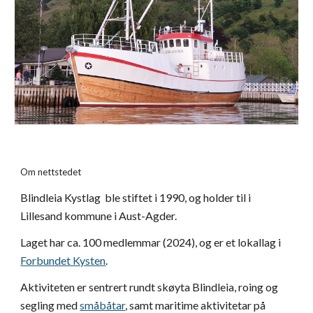
Om nettstedet
Blindleia Kystlag
ble stiftet
i 1990, og h
older
til i
Lillesand kommune i Aust-Agder.
Laget har
ca. 100
medlemmar (20
24
), og er
et
lokallag i
Forbundet Kysten
.
Aktiviteten er sentrert rundt skøyta
Blindleia
, roing og
segling med
småbåtar
, samt maritime aktivitetar på