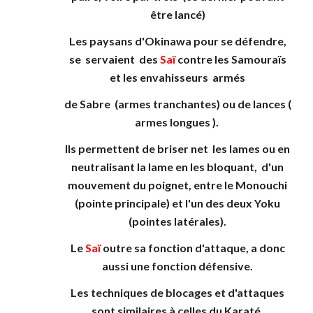
être lancé)
Les paysans d'Okinawa pour se défendre,
se servaient des
Sa
ï
contre les Samouraïs
et les envahisseurs armés
de Sabre (armes tranchantes) ou de lances (
armes longues ).
Ils permettent de briser net les lames ou en
neutralisant la lame
en les bloquant, d'
un
mouvement du poignet,
entre le Monouchi
(pointe principale) et l'un des deux Yoku
(pointes latérales).
Le
Saï
outre sa fonction d'attaque, a donc
aussi une fonction défensive.
Les techniques de blocages et d'attaques
sont similaires à celles du Karaté.