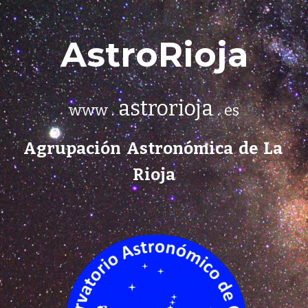
AstroRioja
astrorioja
.
.
www
es
Agrupación Astronómica de La
Rioja