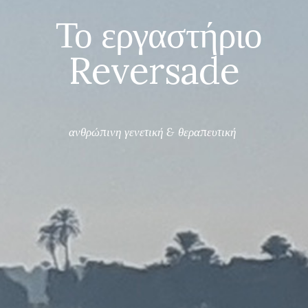
Το εργαστήριο 
Reversade
ανθρώπινη γενετική & θεραπευτική 