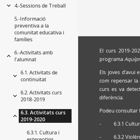
4.-Sessions de Treball
5.-Informació
preventiva a la
comunitat educativa i
famílies
El curs 2019-202
6.-Activitats amb
programa
Aquíp
l'alumnat
Els joves d’avui 
6.1. Activitats de
continuïtat
com repensar la 
curs es va detec
6.2. Activitats curs
diferència.
2018-2019
Podeu consultar l
6.3. Activitats curs
2019-2020
- 6.3.1 Cultura
6.3.1. Cultura i
- 6.3.2 Violènc
estereotips