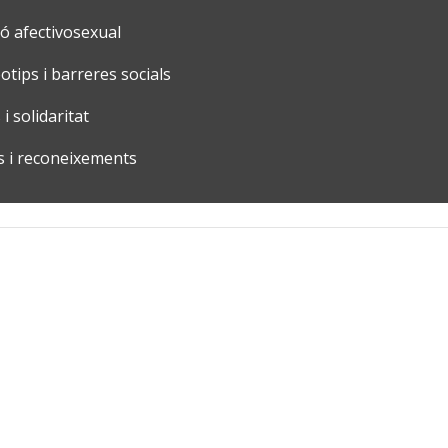
ó afectivosexual
ips i barreres socials
 solidaritat
i reconeixements