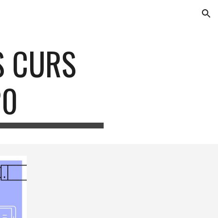
ion
TS CURS
20