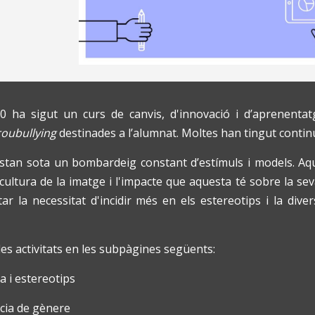
0 ha sigut un curs de canvis, d'innovació i d’aprenentat
roubullying
destinades a l’alumnat. Moltes han tingut continuï
estan sota un bombardeig constant d’estímuls i models. Aque
cultura de la imatge i l'impacte que aquesta té sobre la se
tar la necessitat d'incidir més en els estereotips i la div
es activitats en les subpàgines següents:
 i estereotips
ia de gènere