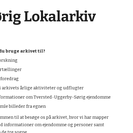
ørig Lokalarkiv
u bruge arkivet til?
orskning
rtællinger
t foredrag
i arkivets årlige aktiviteter og udflugter
nformationer om Tversted-Uggerby-Sørig ejendomme
mle billeder fra egnen
mmen til at besøge os på arkivet, hvor vi har mapper
d informationer om ejendomme og personer samt
a de tre sogne.