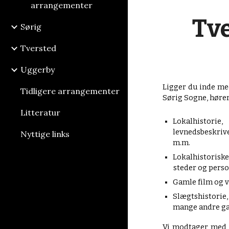
arrangementer
Tve
Sørig
Tversted
Uggerby
Ligger du inde med
Tidligere arrangementer
Sørig Sogne, hører 
Litteratur
Lokalhistor
levnedsbeskriv
Nyttige links
m.m.
Lokalhistoriske 
steder og perso
Gamle film og v
Slægtshistorie
mange andre gam
Vi modtager med 