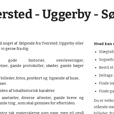
rsted - Uggerby - S
 noget af følgende fra Tversted, Uggerby eller
Hvad kan d
vi gerne fra dig:
Slægtsf
Sognefo
ie, gode historier, overleveringer,
elser, gamle protokoller, skøder, gamle bøger
Bestil e
Deltage 
billeder, fotos, postkort og lignende af huse,
Finde i
ner.
ideo af lokalhistorisk karakter.
Finde ga
, anetavler, diverse attester, gamle breve og
Du er velko
le ting , som skal gemmes for eftertiden.
stående me
stor tak materialerne som gave, men vil også
billeder fr