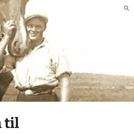
ion
til