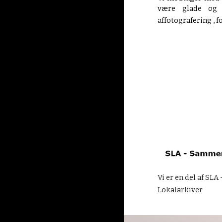
være glade og 
affotografering , 
Vi er en del af SL
Lokalarkiver