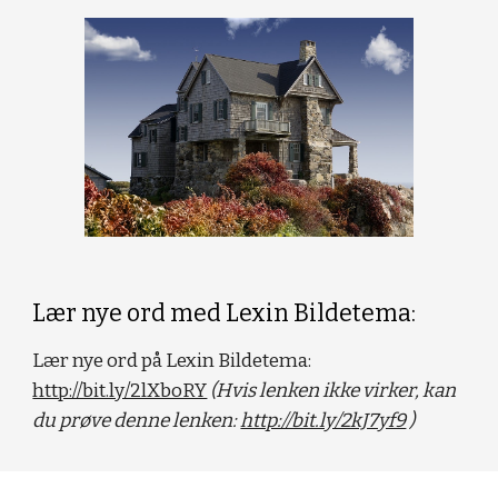
Lær nye ord med Lexin Bildetema:
Lær nye ord på Lexin Bildetema: 
http://bit.ly/2lXboRY
(Hvis lenken ikke virker, kan 
du prøve denne lenken: 
http://bit.ly/2kJ7yf9
 ) 