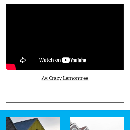
Av: Crazy Lemontree