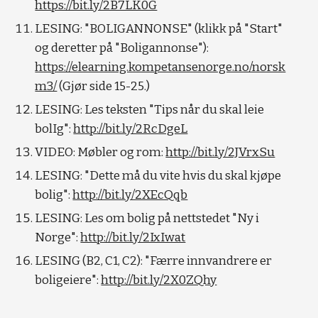
https://bit.ly/2B7LK0G
LESING: "BOLIGANNONSE" (klikk på "Start" 
og deretter på "Boligannonse"): 
https://elearning.kompetansenorge.no/norsk
m3/
 (Gjør side 15-25.)
LESING: Les teksten "Tips når du skal leie 
bolIg": 
http://bit.ly/2RcDgeL
VIDEO: Møbler og rom: 
http://bit.ly/2JVrxSu
LESING: "Dette må du vite hvis du skal kjøpe 
bolig": 
http://bit.ly/2XEcQqb
LESING: Les om bolig på nettstedet "Ny i 
Norge": 
http://bit.ly/2IxIwat
LESING (B2, C1, C2): "Færre innvandrere er 
boligeiere": 
http://bit.ly/2X0ZQhy