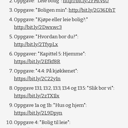
Oppgave: "Leie bolig": 
http://bit.ly/2FMtVsU
Oppgave: "Boligen min": 
http://bit.ly/2G36DhT
Oppgave: "Kjøpe eller leie bolig?:" 
http://bit.ly/2Dwxwc3
Oppgave: "Hvordan bor du?": 
http://bit.ly/2TfypLx
Oppgaver: "Kapittel 5: Hjemme": 
https://bit.ly/2Efkf8R
Oppgave: "4.4: På kjøkkenet": 
https://bit.ly/2C22yIn
Oppgave 13.1, 13.2, 13.3, 13.4 og 13.5: "Slik bor vi": 
https://bit.ly/2zTX1lx
Oppgave 1a og 1b: "Hus og hjem": 
https://bit.ly/2L9Dpyn
Oppgave 4: "Bolig til leie": 