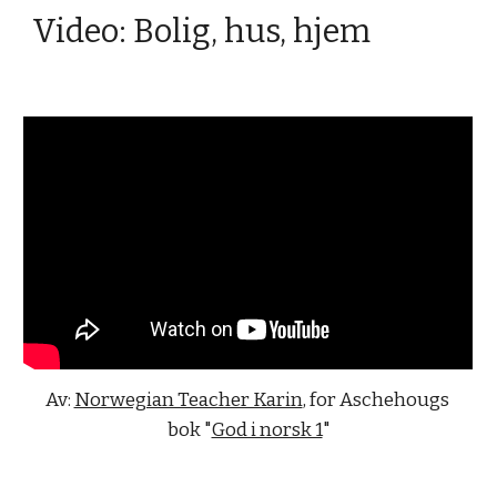
Video: Bolig, hus, hjem
Av: 
Norwegian Teacher Karin
, for Aschehougs 
bok "
God i norsk 1
"