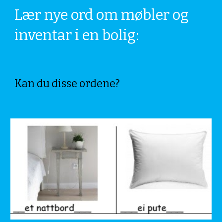
Lær nye ord om møbler og 
inventar i en bolig:
Kan du disse ordene?