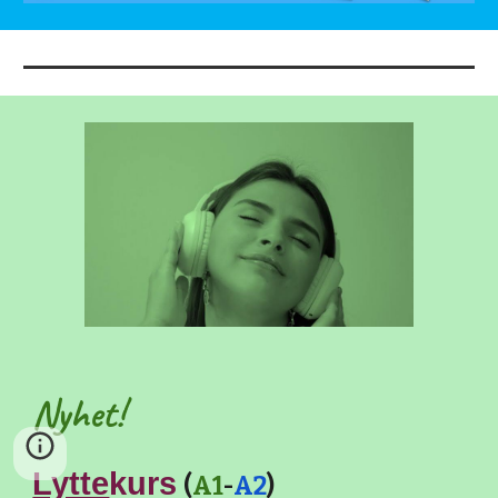
Nyhet!
Lytte
kurs
(
A1
-
A2
)