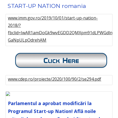
START-UP NATION romania
www.imm.gov.ro/2019/10/01/start-up-nation-
2018/?
fbclid=IwAR1amDoGk9wvEGDD2QMXpm91dLPWGdlnKE
GaNpULpOdrehAM
www.cdep.ro/proiecte/2020/100/90/2/se294.pdf
Parlamentul a aprobat modificări la
Programul Start-up Nation! Află noile