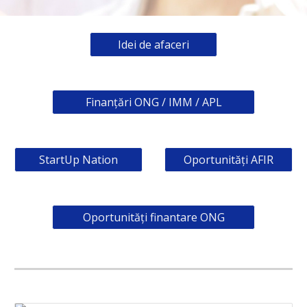
Idei de afaceri
Finanțări ONG / IMM / APL
StartUp Nation
Oportunități AFIR
Oportunități finantare ONG