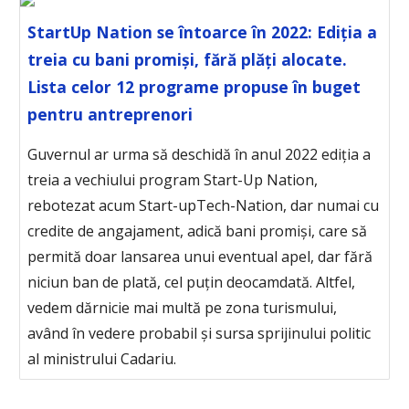
StartUp Nation se întoarce în 2022: Ediția a
treia cu bani promiși, fără plăți alocate.
Lista celor 12 programe propuse în buget
pentru antreprenori
Guvernul ar urma să deschidă în anul 2022 ediția a
treia a vechiului program Start-Up Nation,
rebotezat acum Start-upTech-Nation, dar numai cu
credite de angajament, adică bani promiși, care să
permită doar lansarea unui eventual apel, dar fără
niciun ban de plată, cel puțin deocamdată. Altfel,
vedem dărnicie mai multă pe zona turismului,
având în vedere probabil și sursa sprijinului politic
al ministrului Cadariu.