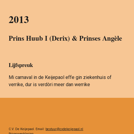
2013
Prins Huub I (Derix) & Prinses Angèle
Lijfspreuk
Mi carnaval in de Keijepaol effe gin ziekenhuis of 
verrike, dur is verdòri meer dan werrike
C.V. De Keijepaol. Email:
bestuur@cvdekeijepaol.nl
Privacyverklaring