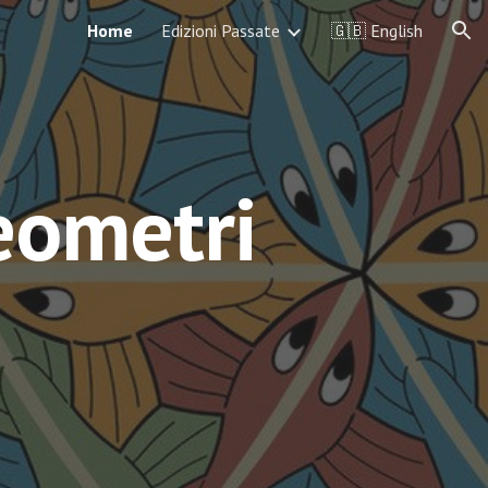
Home
Edizioni Passate
🇬🇧 English
ion
eometri