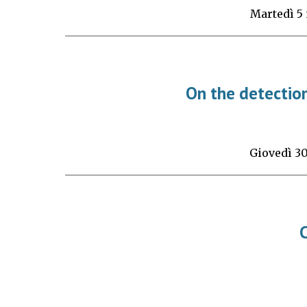
Marte
dì
5
On the detection
Giovedì 3