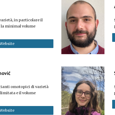
arietà, in particolare il
e la minimal volume
Website
nović
rianti omotopici di varietà
imitata e il volume
Website