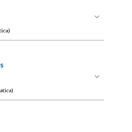
ica)
es
atica)