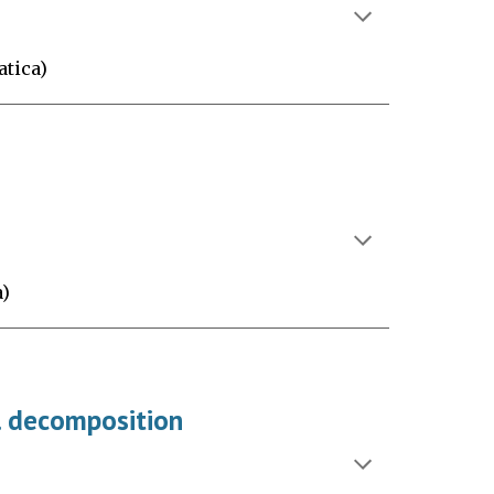
tica)
a)
l decomposition