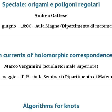
Speciale: origami e poligoni regolari
Andrea Gallese
4
giugno
- 1
8:00
- Aula
Magna (Dipartimento di matemat
n currents of holomorphic correspondenc
Marco Vergamini
(Scuola Normale Superiore
)
8
maggio
- 11.15 - Au
la Seminari (Dipartimento di Matem
Algorithms for knots