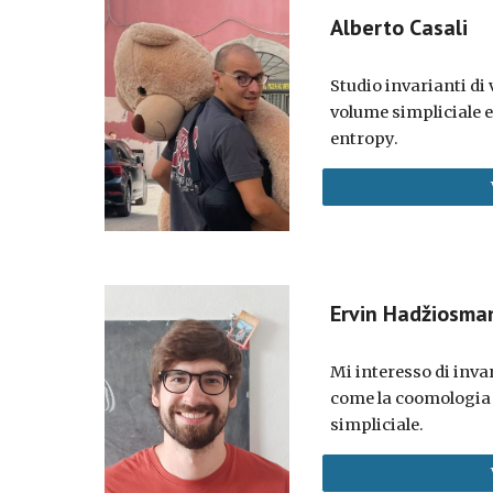
Alberto Casali
Studio invarianti di v
volume simpliciale 
entropy.
Ervin Hadžiosma
Mi interesso di inva
come la coomologia l
simpliciale.