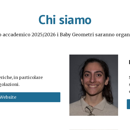
Chi siamo
no accademico 202
5
/202
6
i Baby Geometri saranno organiz
riche, in particolare
golazioni.
Website