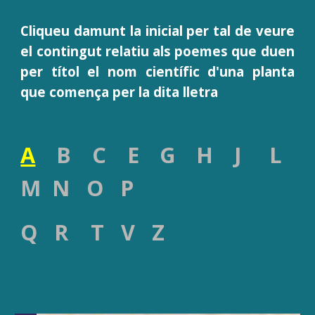
Cliqueu damunt la inicial per tal de veure
e
l
contingut relatiu
als poemes que duen
per títol el nom científic d'una planta
que comença per la dita lletra
A
B C E G H J L
M N O P
Q R T V Z