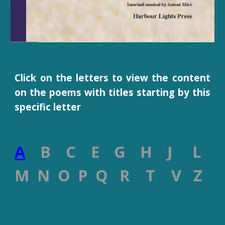
Click on the letters to view the
content
on the
poems w
ith titles
starting by this
specific letter
A
B C E G H J L
M N O P Q R T V Z