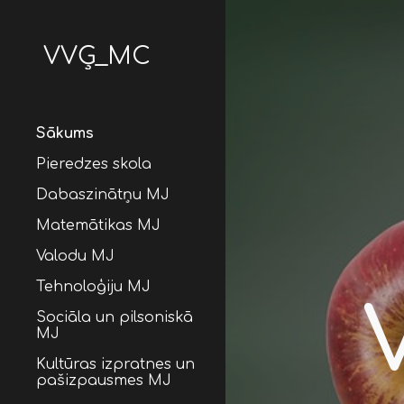
Sk
VVĢ_MC
Sākums
Pieredzes skola
Dabaszinātņu MJ
Matemātikas MJ
Valodu MJ
Tehnoloģiju MJ
Sociāla un pilsoniskā
MJ
Kultūras izpratnes un
pašizpausmes MJ