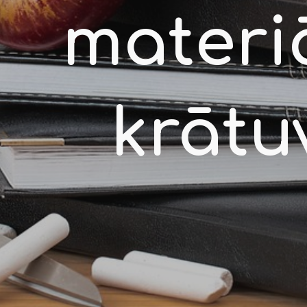
materiā
krātu