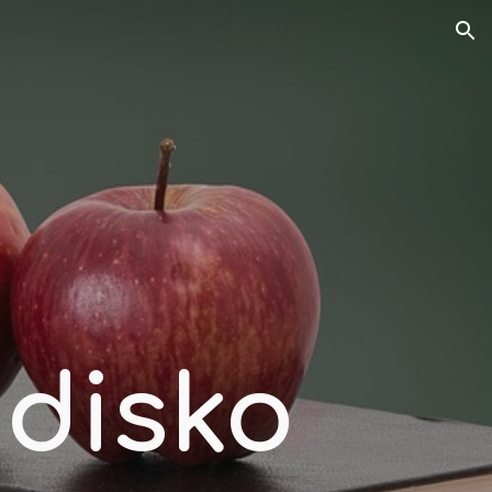
ion
isko 