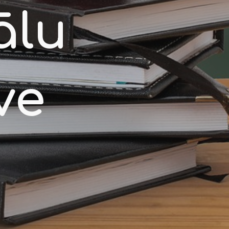
lu 
ve