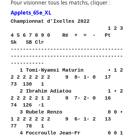
Pour visionner tous les matchs, cliquer :
Applets_65e_XL
Championnat d'Ixelles 2022
                                1 2 3 
4 5 6 7 8 9 0    Ré  +  =  -   Pt   
Sk   SB Clr 
-------------------------------------
-------------------------------------
-----------
   1 Tomi-Nyamsi Maturin        • 1 2 
2 2 2 2 2 2 2     9  8- 1- 0   17   
73  130   1 
   2 Ibrahim Adiatou            1 • 2 
2 2 2 2 2 1 2     9  7- 2- 0   16   
74  126  -1 
   3 Rubele Renzo               0 0 • 
1 2 2 2 2 2 2     9  6- 1- 2   13   
77   78   1 
   4 Foccroulle Jean-Fr         0 0 1 