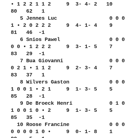
• 1 2 2 1 1 2     9  3- 4- 2   10   
80   62   1 
   5 Jennes Luc                 0 0 0 
1 • 2 0 2 2 2     9  4- 1- 4    9   
81   46  -1 
   6 Snios Pawel                0 0 0 
0 0 • 1 2 2 2     9  3- 1- 5    7   
83   29  -1 
   7 Bua Giovanni               0 0 0 
0 2 1 • 1 1 2     9  2- 3- 4    7   
83   37   1 
   8 Wilvers Gaston             0 0 0 
1 0 0 1 • 2 1     9  1- 3- 5    5   
85   28  -1 
   9 De Broeck Henri            0 1 0 
1 0 0 1 0 • 2     9  1- 3- 5    5   
85   35  -1 
  10 Roose Francine             0 0 0 
0 0 0 0 1 0 •     9  0- 1- 8    1   