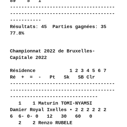
89    5   1 
-------------------------------------
-------------------------------------
-----------
Résultats: 45  Parties gagnées: 35  
77.8%
Championnat 2022 de Bruxelles-
Capitale 2022
Résidence            1 2 3 4 5 6 7    
Ré  +  =  -   Pt   Sk   SB Clr 
-------------------------------------
-------------------------------------
-------------------------------
   1    1 Maturin TOMI-NYAMSI        
Damier Royal Ixelles • 2 2 2 2 2 2     
6  6- 0- 0   12   30   60   0 
   2    2 Renzo RUBELE               