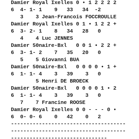
Damier Royal Ixelles 0 • 1 2 2 2 2     
6  4- 1- 1    9   33   34  -2 
   3    3 Jean-Francois FOCCROULLE   
Damier Royal Ixelles 0 1 • 1 2 2 +     
6  3- 2- 1    8   34   28   0 
   4    4 Luc JENNES                 
Damier 50naire-Bxl   0 0 1 • 2 2 +     
6  3- 1- 2    7   35   20   0 
   5    5 Giovanni BUA               
Damier 50naire-Bxl   0 0 0 0 • 1 +     
6  1- 1- 4    3   39    3   0 
        5 Henri DE BROECK            
Damier 50naire-Bxl   0 0 0 0 1 • 2     
6  1- 1- 4    3   39    3   0 
   7    7 Francine ROOSE             
Damier Royal Ixelles 0 0 - - - 0 •     
6  0- 0- 6    0   42    0   2 
-------------------------------------
-------------------------------------
-------------------------------