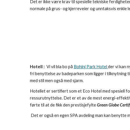
Det er ikke være krav til spesielle tekniske ferdighete
normale på grus- og kjerreveier og unntaksvis enkle le
Hotell :  
Vi vil bla bo på 
Bohinj Park Hotel 
der vi kan n
fri benyttelse av badeparken som ligger i tilknytning til
med stil men også med sjarm.
Hotellet er sertifiert som et Eco Hotel med spesiell f
ressurutnyttelse. Det er et av de mest energi-effekti
førte til at de fikk den prestisjefylte 
Green Globe Certif
 Det er også en egen SPA avdeling man kan benytte mot