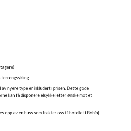
ltagere)
n terrengsykling
 av nyere type er inkludert i prisen. Dette gode 
erne 
k
an 
få disponere
 elsykkel etter ønske mot et 
kkes opp av en buss som frakter oss til hotellet
 i Bohinj 