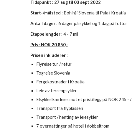
Tidspunkt : 
27 aug
 til 0
3
sept
 20
22
Start-/målsted
 : Bohinj i Slovenia til Pula i Kro
atia
Antall dager 
: 6 dager på sykkel og 1 dag på fottur 
Etappelengder
 : 4 - 7 mil 
Pris : N
OK 20.850,-
Prisen inkluderer
 : 
Flyreise tur / retur
Togreise Slovenia
Fergekostnader i Kroatia
Leie av terrengsykler 
Elsykkel kan leies mot et pristillegg på NOK 245,- /
Transport fra flyplassen
Transport / henting av leiesykler
7 overnattinger på hotell i dobbeltrom