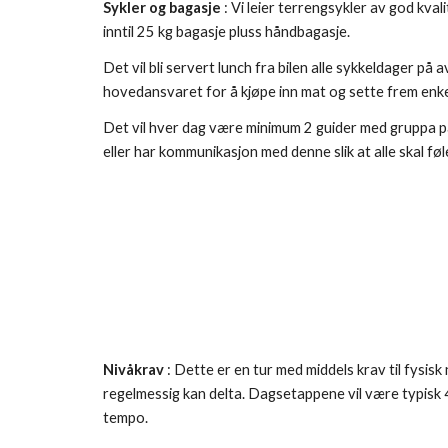
Sykler og bagasje
 : Vi leier terrengsykler av god kval
inntil 25 kg bagasje pluss håndbagasje.
Det vil bli servert lunch fra bilen alle sykkeldager på 
hovedansvaret for å kjøpe inn mat og sette frem enkel
Det vil hver dag være minimum 2 guider med gruppa på
eller har kommunikasjon med denne slik at alle skal føle
Nivåkrav
 : Dette er en tur med middels krav til fysis
regelmessig kan delta. Dagsetappene vil være typisk 4 - 
tempo.