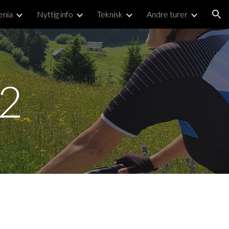
enia
Nyttig info
Teknisk
Andre turer
ion
22