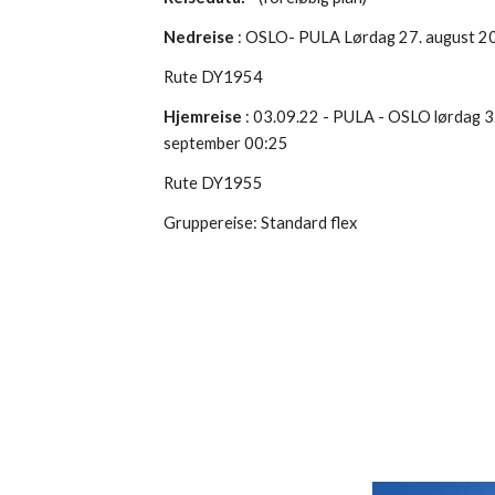
Nedreise
 : OSLO- PULA Lørdag 27. august 20
Rute DY1954 
Hjemreise
 : 0
3
.0
9
.
22
 - PULA - OSLO lørdag 3
september 00:25
Rute DY1955 
Gruppereise: Standard flex