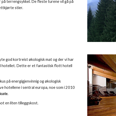
r på terrengsykkel. De fleste turene vil gå på 
ttkjørte stier.
yte god kortreist økologisk mat og der vi har 
 hotellet. Dette er et fantastisk flott hotell 
okus på energigjenvinnig og økologisk 
ve hotellene i sentral europa, noe som i 2010 
icate.
 en liten tilleggskost.