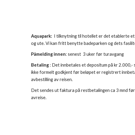
Aquapark:  
I tilknytning til hotellet er det etablerte
og ute. Vi kan fritt benytte badeparken og dets fasilite
Påmelding innen
: senest  3 uker før turavgang
Betaling
 : Det innbetales et depositum på kr 
2
.
0
00,- 
ikke formelt godkjent før beløpet er registrert innbet
avbestilling av reisen.
Det sendes ut faktura på restbetalingen ca 3 mnd før 
avreise. 