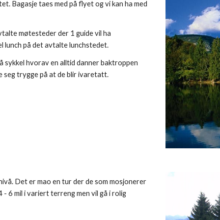
itet. Bagasje taes med på flyet og vi kan ha med 
avtalte møtesteder der 1 guide vil ha 
 lunch på det avtalte lunchstedet.
 sykkel hvorav en alltid danner baktroppen 
 seg trygge på at de blir ivaretatt. 
k nivå. Det er mao en tur der de som mosjonerer 
6 mil i variert terreng men vil gå i rolig 