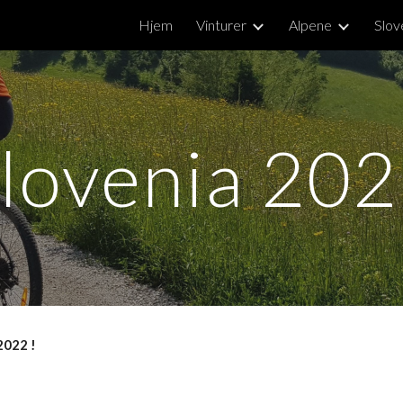
Hjem
Vinturer
Alpene
Slov
ip to main content
Skip to navigat
lovenia 20
20
22 !