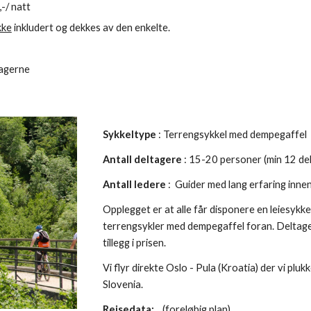
-/ natt
kke
 inkludert og dekkes av den enkelte.
tagerne
Sykkeltype
 : Terrengsykkel med dempegaffel 
Antall deltagere
 : 15-20 personer (min 12 de
Antall ledere
 :  
G
uider med lang erfaring inne
Opplegget er at alle får disponere en leiesykkel
terrengsykler med dempegaffel foran. Deltag
tillegg i prise
n.
Vi flyr direkte Oslo - Pula (Kroatia) der vi plu
Slovenia.
Reisedata: 
   (
foreløbig plan)