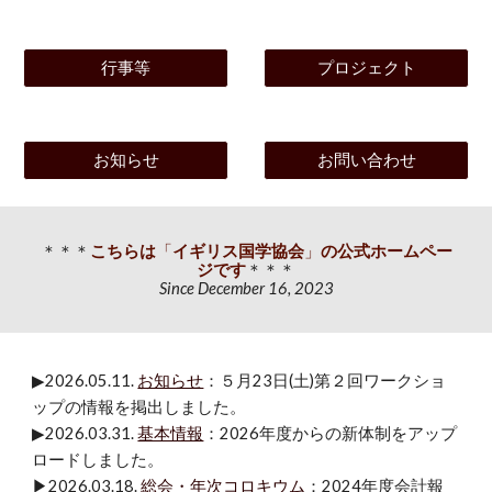
行事等
プロジェクト
お知らせ
お問い合わせ
＊＊
＊
こちらは
「
イギリス国学協会
」
の
公式ホームペー
ジです
＊
＊＊
Since December 16, 2023
▶2026.0
5
.
1
1.
お知らせ
：５月23日(土)第２回ワークショ
ップの
情報を掲出しました
。
▶2026.03.31.
基本情報
：
2026年度からの新体制をアップ
ロードしました。
▶2026.03.18.
総会・年次コロキウム
：2024年度会計報