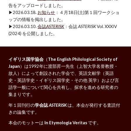
告をアップロードしました。
▶2026.03.18.
お知らせ
：
４
月
18
日(土)第
１
回ワークショ
ップの情報を掲出しました。
▶2026.03.10.
会誌
ASTERISK
：会誌
ASTERISK
Vol. XXXIV
(2024) を公開しました。
イギリス国学協会
（
The English Philological Society of
Japan
）は1992年に渡部昇一先生（上智大学名誉教授・
故人）によって創設された学会で、英語文献学（英語
史・英語学史・イギリス国学史・その他 英学）および言
語学一般について関心を共有し、探求を進める研究者の
集まりです。
年１回刊行の
学会誌
ASTERISK
は、本会が発行する査読付
きの論集です。
本会のモットーは
In Etymologia Veritas
です。