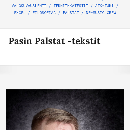
VALOKUVAUSLEHTI
/
TEKNIIKKATESTIT
/
ATK-TUKI
/
EXCEL
/
FILOSOFIAA
/
PALSTAT
/
DP-MUSIC CREW
Pasi
n Palstat -tekstit