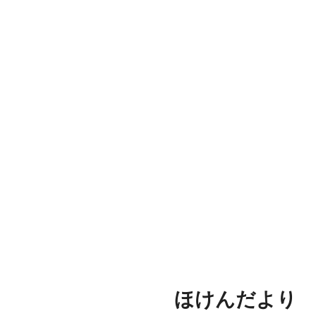
ほけんだより 