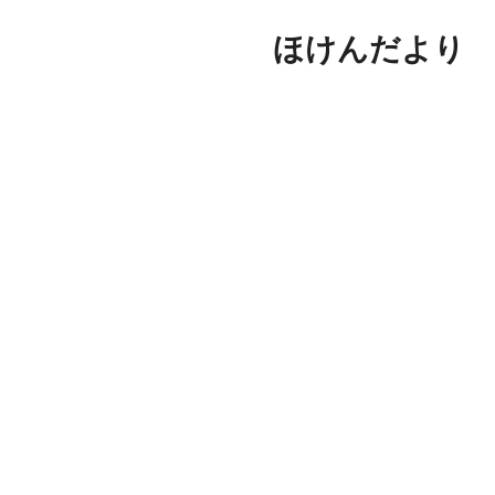
ほけんだより 