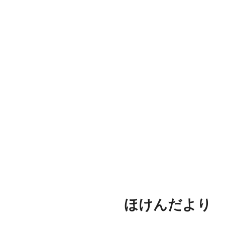
ほけんだより 